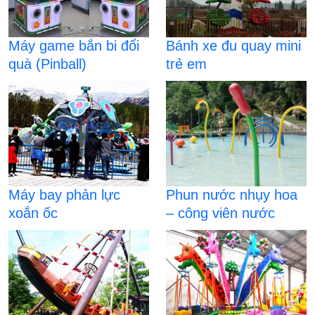
Máy game bắn bi đổi
Bánh xe đu quay mini
quà (Pinball)
trẻ em
Máy bay phản lực
Phun nước nhụy hoa
xoắn ốc
– công viên nước