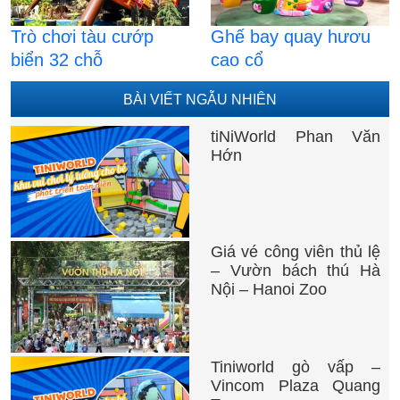
Trò chơi tàu cướp
Ghế bay quay hươu
biển 32 chỗ
cao cổ
BÀI VIẾT NGẪU NHIÊN
tiNiWorld Phan Văn
Hớn
Giá vé công viên thủ lệ
– Vườn bách thú Hà
Nội – Hanoi Zoo
Tiniworld gò vấp –
Vincom Plaza Quang