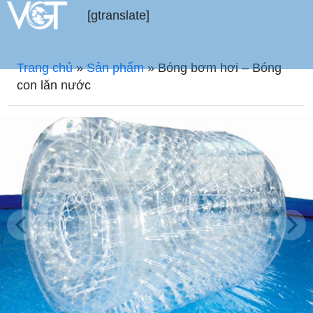
[gtranslate]
Trang chủ
»
Sản phẩm
»
Bóng bơm hơi – Bóng
con lăn nước