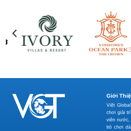
Giới Thi
Việt Globa
chơi giải tr
viên nước, 
trò chơi d