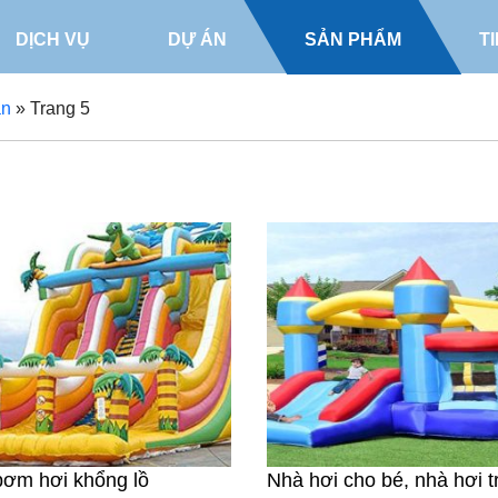
DỊCH VỤ
DỰ ÁN
SẢN PHẨM
T
ạn
»
Trang 5
ơm hơi khổng lồ
Nhà hơi cho bé, nhà hơi 