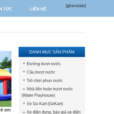
[gtranslate]
IN TỨC
LIÊN HỆ
DANH MỤC SẢN PHẨM
Đường trượt nước
Cầu trượt nước
Trò chơi phun nước
Nhà liên hoàn trượt nước
(Water Playhouse)
Xe Go Kart (GoKart)
trẻ em
Xe điện đụng, báo giá xe điện