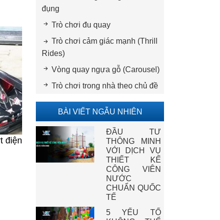
đụng
Trò chơi đu quay
Trò chơi cảm giác mạnh (Thrill
Rides)
Vòng quay ngựa gỗ (Carousel)
Trò chơi trong nhà theo chủ đề
BÀI VIẾT NGẪU NHIÊN
ĐẦU TƯ
t điện
THÔNG MINH
VỚI DỊCH VỤ
THIẾT KẾ
CÔNG VIÊN
NƯỚC
CHUẨN QUỐC
TẾ
5 YẾU TỐ