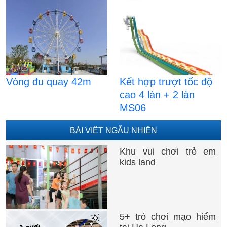
Vòng đu quay 42m
Kết hợp trượt tốc độ
cao 4 làn + 2 làn
MS06
BÀI VIẾT NGẪU NHIÊN
Khu vui chơi trẻ em
kids land
5+ trò chơi mạo hiểm