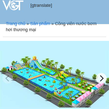
[gtranslate]
Trang chủ
»
Sản phẩm
»
Công viên nước bơm
hơi thương mại