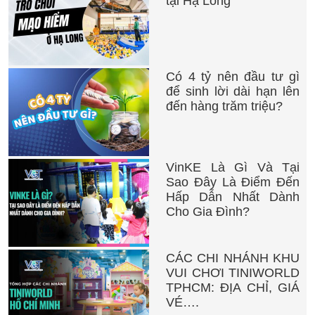
tại Hạ Long
Có 4 tỷ nên đầu tư gì
để sinh lời dài hạn lên
đến hàng trăm triệu?
VinKE Là Gì Và Tại
Sao Đây Là Điểm Đến
Hấp Dẫn Nhất Dành
Cho Gia Đình?
CÁC CHI NHÁNH KHU
VUI CHƠI TINIWORLD
TPHCM: ĐỊA CHỈ, GIÁ
VÉ….