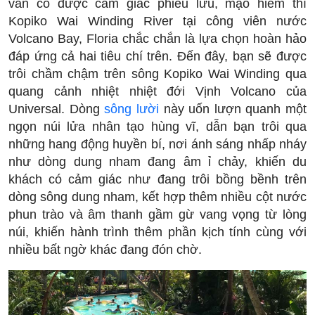
vẫn có được cảm giác phiêu lưu, mạo hiểm thì
Kopiko Wai Winding River tại công viên nước
Volcano Bay, Floria chắc chắn là lựa chọn hoàn hảo
đáp ứng cả hai tiêu chí trên. Đến đây, bạn sẽ được
trôi chầm chậm trên sông Kopiko Wai Winding qua
quang cảnh nhiệt nhiệt đới Vịnh Volcano của
Universal. Dòng
sông lười
này uốn lượn quanh một
ngọn núi lửa nhân tạo hùng vĩ, dẫn bạn trôi qua
những hang động huyền bí, nơi ánh sáng nhấp nháy
như dòng dung nham đang âm ỉ chảy, khiến du
khách có cảm giác như đang trôi bồng bềnh trên
dòng sông dung nham, kết hợp thêm nhiều cột nước
phun trào và âm thanh gầm gừ vang vọng từ lòng
núi, khiến hành trình thêm phần kịch tính cùng với
nhiều bất ngờ khác đang đón chờ.