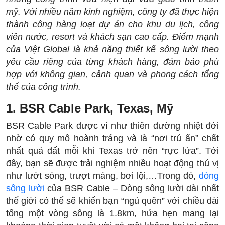
mỹ. Với nhiều năm kinh nghiệm, công ty đã thực hiện
thành công hàng loạt dự án cho khu du lịch, công
viên nước, resort và khách sạn cao cấp. Điểm mạnh
của Việt Global là khả năng thiết kế sông lười theo
yêu cầu riêng của từng khách hàng, đảm bảo phù
hợp với không gian, cảnh quan và phong cách tổng
thể của công trình.
1. BSR Cable Park, Texas, Mỹ
BSR Cable Park được ví như thiên đường nhiệt đới
nhờ có quy mô hoành tráng và là “nơi trú ẩn” chất
nhất quả đất mỗi khi Texas trở nên “rực lửa”. Tới
đây, bạn sẽ được trải nghiệm nhiều hoạt động thú vị
như lướt sóng, trượt máng, bơi lội,…Trong đó,
dòng
sông lười
của BSR Cable – Dòng sông lười dài nhất
thế giới có thể sẽ khiến bạn “ngủ quên” với chiều dài
tổng một vòng sông là 1.8km, hứa hẹn mang lại