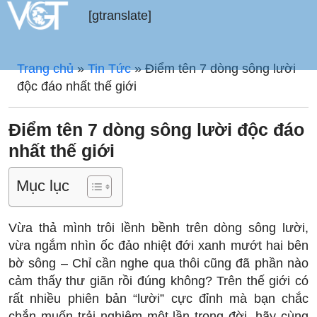
[gtranslate]
Trang chủ
»
Tin Tức
»
Điểm tên 7 dòng sông lười
độc đáo nhất thế giới
Điểm tên 7 dòng sông lười độc đáo
nhất thế giới
Mục lục
Vừa thả mình trôi lềnh bềnh trên dòng sông lười,
vừa ngắm nhìn ốc đảo nhiệt đới xanh mướt hai bên
bờ sông – Chỉ cần nghe qua thôi cũng đã phần nào
cảm thấy thư giãn rồi đúng không? Trên thế giới có
rất nhiều phiên bản “lười” cực đỉnh mà bạn chắc
chắn muốn trải nghiệm một lần trong đời, hãy cùng