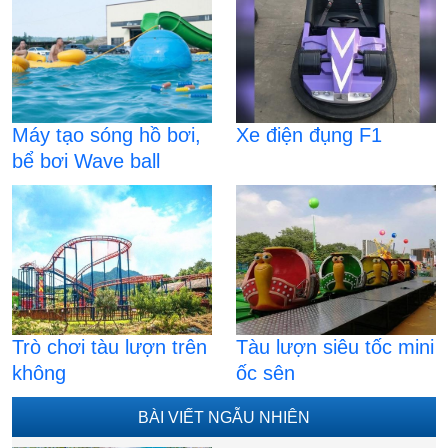
Máy tạo sóng hồ bơi,
Xe điện đụng F1
bể bơi Wave ball
Trò chơi tàu lượn trên
Tàu lượn siêu tốc mini
không
ốc sên
BÀI VIẾT NGẪU NHIÊN