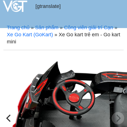
[gtranslate]
Trang chủ
»
Sản phẩm
»
Công viên giải trí Cạn
»
Xe Go Kart (GoKart)
»
Xe Go kart trẻ em - Go kart
mini