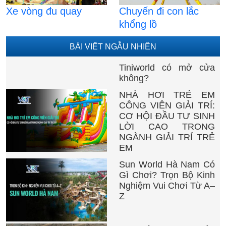
Xe vòng đu quay
Chuyến đi con lắc
khổng lồ
BÀI VIẾT NGẪU NHIÊN
Tiniworld có mở cửa
không?
NHÀ HƠI TRẺ EM
CÔNG VIÊN GIẢI TRÍ:
CƠ HỘI ĐẦU TƯ SINH
LỜI CAO TRONG
NGÀNH GIẢI TRÍ TRẺ
EM
Sun World Hà Nam Có
Gì Chơi? Trọn Bộ Kinh
Nghiệm Vui Chơi Từ A–
Z