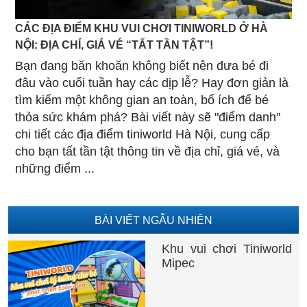
CÁC ĐỊA ĐIỂM KHU VUI CHƠI TINIWORLD Ở HÀ
NỘI: ĐỊA CHỈ, GIÁ VÉ “TẤT TẦN TẬT”!
Bạn đang băn khoăn không biết nên đưa bé đi
đâu vào cuối tuần hay các dịp lễ? Hay đơn giản là
tìm kiếm một không gian an toàn, bổ ích để bé
thỏa sức khám phá? Bài viết này sẽ "điểm danh"
chi tiết các địa điểm tiniworld Hà Nội, cung cấp
cho bạn tất tần tật thông tin về địa chỉ, giá vé, và
những điểm ...
BÀI VIẾT NGẪU NHIÊN
Khu vui chơi Tiniworld
Mipec