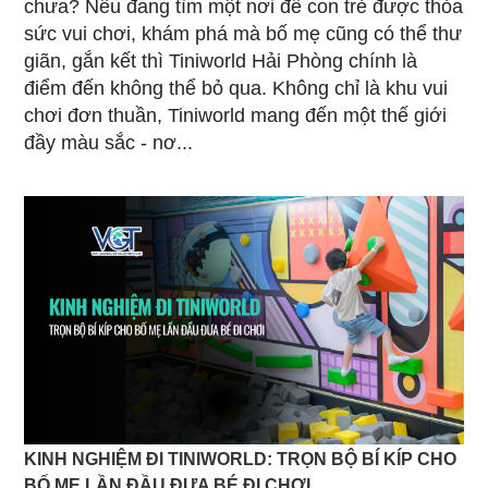
chưa? Nếu đang tìm một nơi để con trẻ được thỏa
sức vui chơi, khám phá mà bố mẹ cũng có thể thư
giãn, gắn kết thì Tiniworld Hải Phòng chính là
điểm đến không thể bỏ qua. Không chỉ là khu vui
chơi đơn thuần, Tiniworld mang đến một thế giới
đầy màu sắc - nơ...
KINH NGHIỆM ĐI TINIWORLD: TRỌN BỘ BÍ KÍP CHO
BỐ MẸ LẦN ĐẦU ĐƯA BÉ ĐI CHƠI