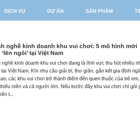
DỊCH VỤ
DỰ ÁN
SẢN PHẨM
T
h nghề kinh doanh khu vui chơi: 5 mô hình mới
‘lên ngôi’ tại Việt Nam
nghề kinh doanh khu vui chơi đang là lĩnh vực thu hút nhiều n
 tại Việt Nam. Khi nhu cầu giải trí, thư giãn, gắn kết gia đình ng
ao, các khu vui chơi trở thành điểm đến quen thuộc của trẻ em,
thiếu niên và cả người lớn. Nếu trước đây khu vui chơi chỉ gói
ên t...