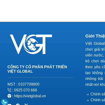
Giới Thi
Việt Globa
chơi giải tr
viên nước, 
trò chơi d
CÔNG TY CỔ PHẦN PHÁT TRIỂN
theo yêu c
VIỆT GLOBAL
tạo không 
những trải
MST : 0107709800
nhất nơi kh
: 0925 070 666
Chính sá
: https://vietglobal.vn
Chính s