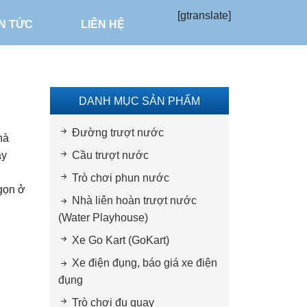
[gtranslate]
IN TỨC
LIÊN HỆ
DANH MỤC SẢN PHẨM
Đường trượt nước
hà
ày
Cầu trượt nước
Trò chơi phun nước
 gọn ở
Nhà liên hoàn trượt nước
(Water Playhouse)
Xe Go Kart (GoKart)
Xe điện đụng, báo giá xe điện
đụng
Trò chơi đu quay