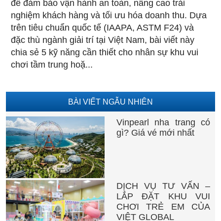
để đảm bảo vận hành an toàn, nâng cao trải
nghiệm khách hàng và tối ưu hóa doanh thu. Dựa
trên tiêu chuẩn quốc tế (IAAPA, ASTM F24) và
đặc thù ngành giải trí tại Việt Nam, bài viết này
chia sẻ 5 kỹ năng cần thiết cho nhân sự khu vui
chơi tầm trung hoặ...
BÀI VIẾT NGẪU NHIÊN
Vinpearl nha trang có
gì? Giá vé mới nhất
DỊCH VỤ TƯ VẤN –
LẮP ĐẶT KHU VUI
CHƠI TRẺ EM CỦA
VIỆT GLOBAL