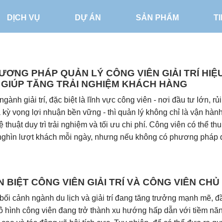
DỊCH VỤ
DỰ ÁN
SẢN PHẨM
T
ƯƠNG PHÁP QUẢN LÝ CÔNG VIÊN GIẢI TRÍ HIỆ
 GIÚP TĂNG TRẢI NGHIỆM KHÁCH HÀNG
ngành giải trí, đặc biệt là lĩnh vực công viên - nơi đầu tư lớn, rủi
 kỳ vọng lợi nhuận bền vững - thì quản lý không chỉ là vận hàn
ệ thuật duy trì trải nghiệm và tối ưu chi phí. Công viên có thể thu
nghìn lượt khách mỗi ngày, nhưng nếu không có phương pháp
 BIỆT CÔNG VIÊN GIẢI TRÍ VÀ CÔNG VIÊN CHỦ 
ối cảnh ngành du lịch và giải trí đang tăng trưởng mạnh mẽ, đ
 hình công viên đang trở thành xu hướng hấp dẫn với tiềm năn