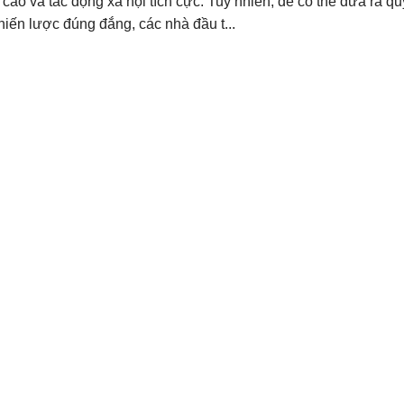
cao và tác động xã hội tích cực. Tuy nhiên, để có thể đưa ra qu
hiến lược đúng đắng, các nhà đầu t...