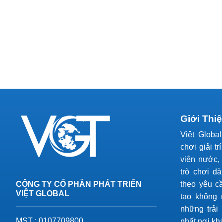
Giới Thi
Việt Globa
chơi giải tr
viên nước, 
trò chơi d
CÔNG TY CỔ PHẦN PHÁT TRIỂN
theo yêu c
VIỆT GLOBAL
tạo không 
những trải
MST : 0107709800
nhất nơi kh