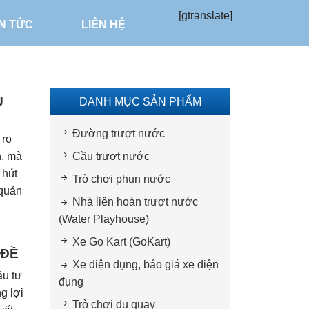
[gtranslate]
IN TỨC
LIÊN HỆ
U
DANH MỤC SẢN PHẨM
Đường trượt nước
 ro
h, mà
Cầu trượt nước
 hút
Trò chơi phun nước
 quản
Nhà liên hoàn trượt nước
(Water Playhouse)
Xe Go Kart (GoKart)
ĐỀ
Xe điện đụng, báo giá xe điện
ầu tư
đụng
g lợi
Trò chơi đu quay