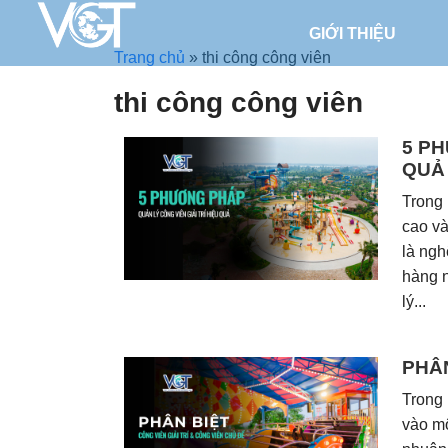
GIỚI THIỆU
Trang chủ
»
thi công công viên
thi công công viên
5 PH
QUẢ
Trong 
cao và
là ngh
hàng 
lý...
PHÂN
Trong b
vào mô