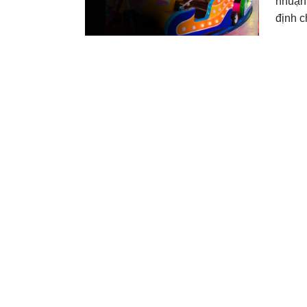
nhuận 
định c