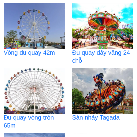
Vòng đu quay 42m
Đu quay dây văng 24
chỗ
Đu quay vòng tròn
Sàn nhảy Tagada
65m