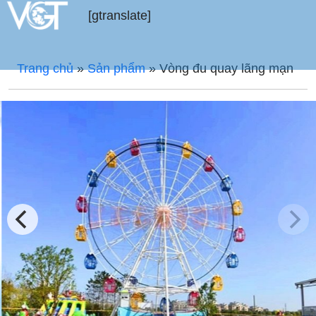
[gtranslate]
Trang chủ
»
Sản phẩm
»
Vòng đu quay lãng mạn