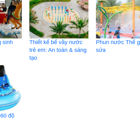
 sinh
Thiết kế bể vầy nước
Phun nước Thế g
trẻ em: An toàn & sáng
sứa
tạo
60 độ