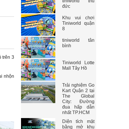
tiniworld thủ
đức
Khu vui chơi
Tiniworld quận
8
tiniworld tân
bình
 trên 3
Tiniworld Lotte
Mall Tây Hồ
ui nhộn
Trải nghiệm Go
Kart Quận 2 tại
The Global
City: Đường
đua hấp dẫn
nhất TP.HCM
Diện tích mặt
bằng mở khu