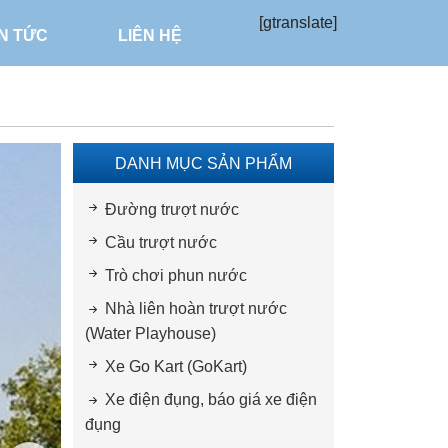
[gtranslate]
IN TỨC
LIÊN HỆ
DANH MỤC SẢN PHẨM
Đường trượt nước
Cầu trượt nước
Trò chơi phun nước
Nhà liên hoàn trượt nước
(Water Playhouse)
Xe Go Kart (GoKart)
Xe điện đụng, báo giá xe điện
đụng