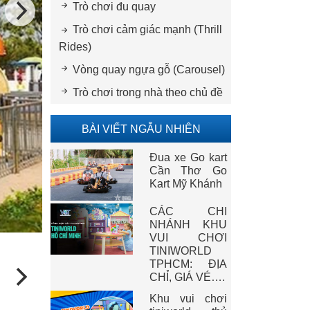
Trò chơi đu quay
Trò chơi cảm giác mạnh (Thrill
Rides)
Vòng quay ngựa gỗ (Carousel)
Trò chơi trong nhà theo chủ đề
BÀI VIẾT NGẪU NHIÊN
Đua xe Go kart
Cần Thơ Go
Kart Mỹ Khánh
CÁC CHI
NHÁNH KHU
VUI CHƠI
TINIWORLD
TPHCM: ĐỊA
CHỈ, GIÁ VÉ….
Khu vui chơi