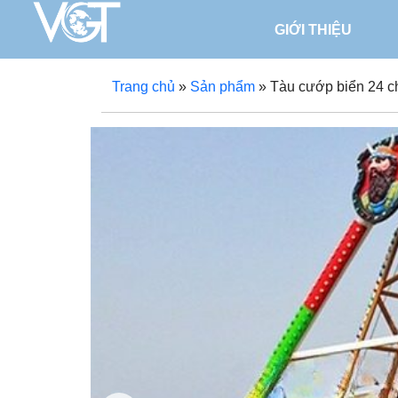
GIỚI THIỆU
Trang chủ
»
Sản phẩm
»
Tàu cướp biển 24 c