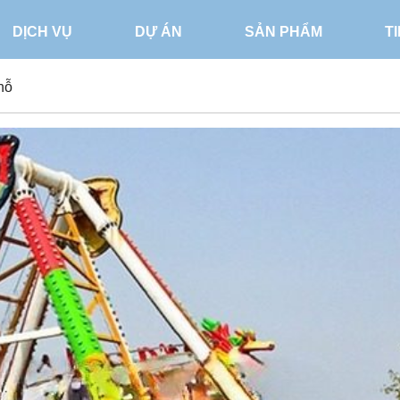
DỊCH VỤ
DỰ ÁN
SẢN PHẨM
T
hỗ