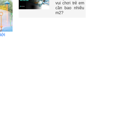
vui chơi trẻ em
cần bao nhiêu
m2?
iới