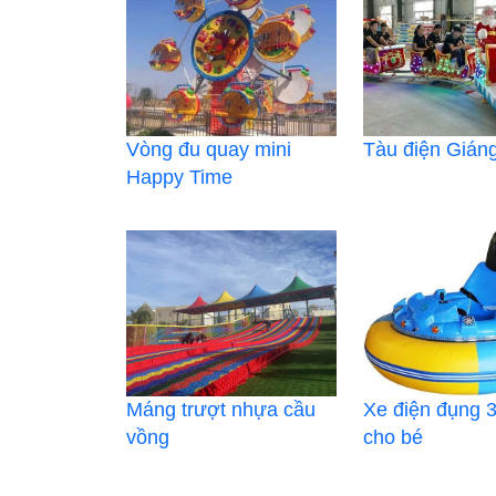
Vòng đu quay mini
Tàu điện Giáng
Happy Time
Máng trượt nhựa cầu
Xe điện đụng 3
vồng
cho bé