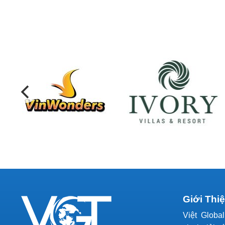
Giới Thi
Việt Globa