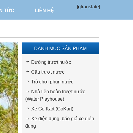
[gtranslate]
IN TỨC
LIÊN HỆ
DANH MỤC SẢN PHẨM
Đường trượt nước
Cầu trượt nước
Trò chơi phun nước
Nhà liên hoàn trượt nước
(Water Playhouse)
Xe Go Kart (GoKart)
Xe điện đụng, báo giá xe điện
đụng