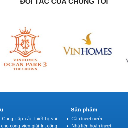
ĐỐI TÁC CỦA CHÚNG TÔI
ệu
Sản phẩm
l Cung cấp các thiết bị vui
Cầu trượt nước
í cho công viên giải trí, công
Nhà liên hoàn trượt