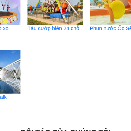
ò xo
Tàu cướp biển 24 chỗ
Phun nước Ốc S
alk