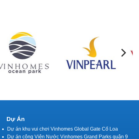
Dự Án
Dự án khu vui chơi Vinhomes Global Gate Cổ Loa
Dự án công Viên Nước Vinhomes Grand Parks quận 9