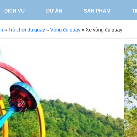
DỊCH VỤ
DỰ ÁN
SẢN PHẨM
T
ạn
»
Trò chơi đu quay
»
Vòng đu quay
»
Xe vòng đu quay