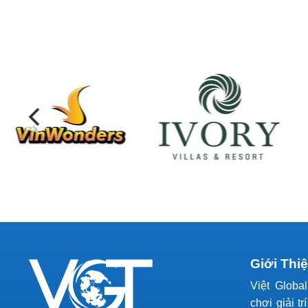
Giới Thi
Việt Globa
chơi giải tr