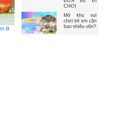
ĐƯA BÉ ĐI
CHƠI
Mở khu vui
chơi trẻ em cần
bao nhiêu vốn?
ên-B