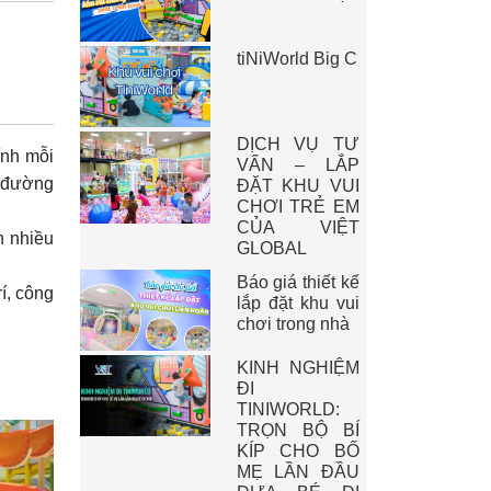
tiNiWorld Big C
DỊCH VỤ TƯ
ính mỗi
VẤN – LẮP
o đường
ĐẶT KHU VUI
CHƠI TRẺ EM
CỦA VIỆT
n nhiều
GLOBAL
Báo giá thiết kế
í, công
lắp đặt khu vui
chơi trong nhà
KINH NGHIỆM
ĐI
TINIWORLD:
TRỌN BỘ BÍ
KÍP CHO BỐ
MẸ LẦN ĐẦU