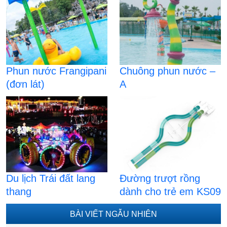
Phun nước Frangipani
Chuông phun nước –
(đơn lát)
A
Du lịch Trái đất lang
Đường trượt rồng
thang
dành cho trẻ em KS09
BÀI VIẾT NGẪU NHIÊN