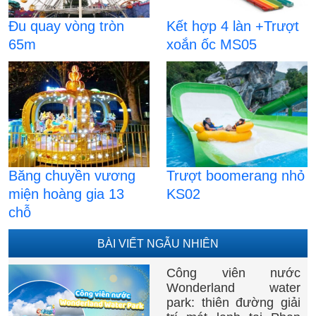
Đu quay vòng tròn
Kết hợp 4 làn +Trượt
65m
xoắn ốc MS05
Băng chuyền vương
Trượt boomerang nhỏ
miện hoàng gia 13
KS02
chỗ
BÀI VIẾT NGẪU NHIÊN
Công viên nước
Wonderland water
park: thiên đường giải