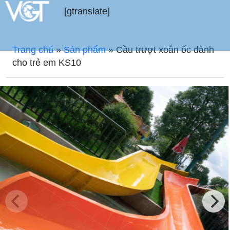
[gtranslate]
Trang chủ
»
Sản phẩm
»
Cầu trượt xoắn ốc dành
cho trẻ em KS10