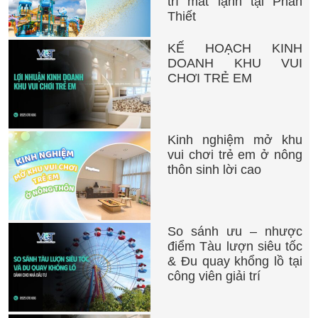
trí mát lạnh tại Phan
Thiết
KẾ HOẠCH KINH
DOANH KHU VUI
CHƠI TRẺ EM
Kinh nghiệm mở khu
vui chơi trẻ em ở nông
thôn sinh lời cao
So sánh ưu – nhược
điểm Tàu lượn siêu tốc
& Đu quay khổng lồ tại
công viên giải trí