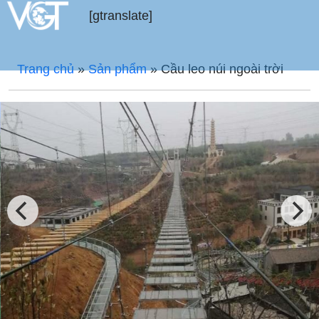
[gtranslate]
Trang chủ
»
Sản phẩm
»
Cầu leo ​​núi ngoài trời