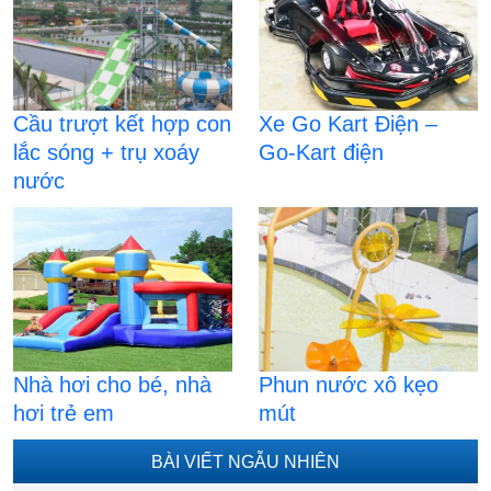
Cầu trượt kết hợp con
Xe Go Kart Điện –
lắc sóng + trụ xoáy
Go-Kart điện
nước
Nhà hơi cho bé, nhà
Phun nước xô kẹo
hơi trẻ em
mút
BÀI VIẾT NGẪU NHIÊN