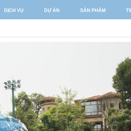
DỊCH VỤ
DỰ ÁN
SẢN PHẨM
T