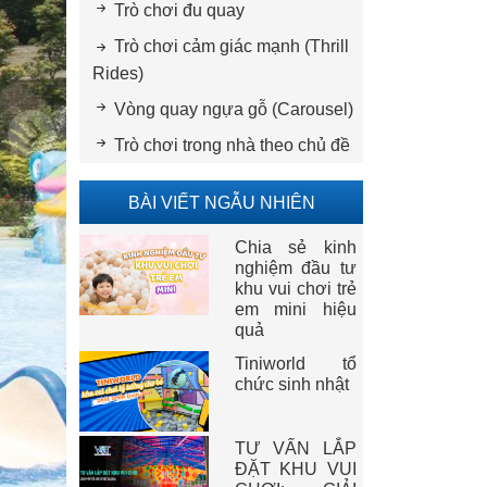
Trò chơi đu quay
Trò chơi cảm giác mạnh (Thrill
Rides)
Vòng quay ngựa gỗ (Carousel)
Trò chơi trong nhà theo chủ đề
BÀI VIẾT NGẪU NHIÊN
Chia sẻ kinh
nghiệm đầu tư
khu vui chơi trẻ
em mini hiệu
quả
Tiniworld tổ
chức sinh nhật
TƯ VẤN LẮP
ĐẶT KHU VUI