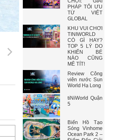
CHƠI: GIẢI
PHÁP TỐI ƯU
TỪ VIỆT
GLOBAL
KHU VUI CHƠI
TINIWORLD
CÓ GÌ HAY?
TOP 5 LÝ DO
KHIẾN BÉ
NÀO CŨNG
MÊ TÍT!
Review Công
viên nước Sun
World Hạ Long
tiNiWorld Quận
5
Biển Hồ Tạo
Sóng Vinhome
Ocean Park 2 –