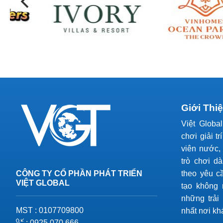
Giới Thi
Việt Globa
chơi giải tr
viên nước, 
trò chơi d
CÔNG TY CỔ PHẦN PHÁT TRIỂN
theo yêu c
VIỆT GLOBAL
tạo không 
những trải
MST : 0107709800
nhất nơi kh
: 0925 070 666