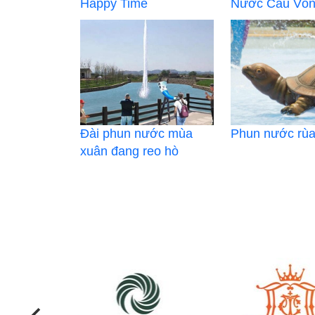
Happy Time
Nước Cầu Vồ
Đài phun nước mùa
Phun nước rù
xuân đang reo hò