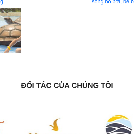
ng
sóng hồ bơi, bể b
a
ĐỐI TÁC CỦA CHÚNG TÔI