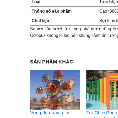
Loại
Trượt độn
Thông số sản phẩm
Cao=380
Chất liệu
Sợi thủy t
So với cầu trượt lớn trong nhà nước rộng lớ
Octopus khổng lồ tạo nên khung cảnh ấn tượng
SẢN PHẨM KHÁC
Vòng đu quay mini
Trò Chơi Phun