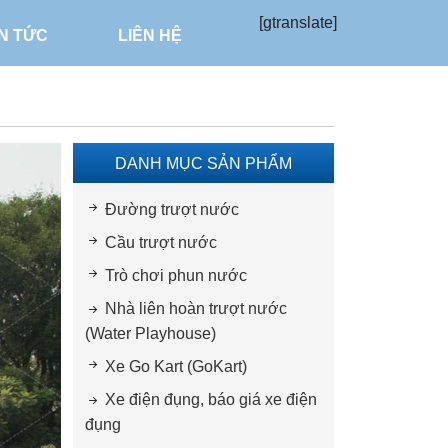
[gtranslate]
IN TỨC
LIÊN HỆ
DANH MỤC SẢN PHẨM
Đường trượt nước
Cầu trượt nước
Trò chơi phun nước
Nhà liên hoàn trượt nước
(Water Playhouse)
Xe Go Kart (GoKart)
Xe điện đụng, báo giá xe điện
đụng