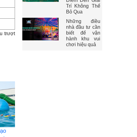
Điểm Đến Giải
Trí Không Thể
Bỏ Qua
Những điều
nhà đầu tư cần
biết để vận
u trượt
hành khu vui
chơi hiệu quả
tạo