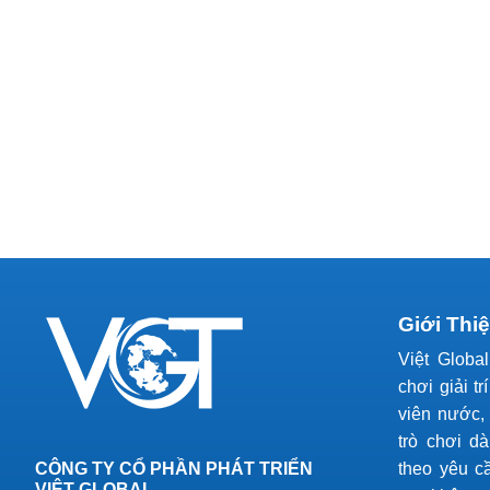
Giới Thi
Việt Globa
chơi giải tr
viên nước, 
trò chơi d
CÔNG TY CỔ PHẦN PHÁT TRIỂN
theo yêu c
VIỆT GLOBAL