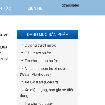
[gtranslate]
IN TỨC
LIÊN HỆ
á vé
DANH MỤC SẢN PHẨM
Đường trượt nước
g Đua
m
Cầu trượt nước
t tại
Trò chơi phun nước
Nhà liên hoàn trượt nước
(Water Playhouse)
Xe Go Kart (GoKart)
Xe điện đụng, báo giá xe điện
đụng
Trò chơi đu quay