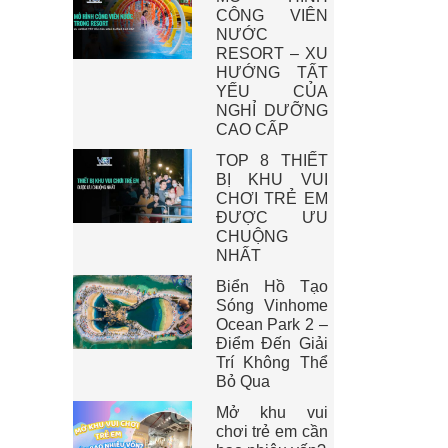
CÔNG VIÊN
NƯỚC
RESORT – XU
HƯỚNG TẤT
YẾU CỦA
NGHỈ DƯỠNG
CAO CẤP
TOP 8 THIẾT
BỊ KHU VUI
CHƠI TRẺ EM
ĐƯỢC ƯU
CHUỘNG
NHẤT
Biển Hồ Tạo
Sóng Vinhome
Ocean Park 2 –
Điểm Đến Giải
Trí Không Thể
Bỏ Qua
Mở khu vui
chơi trẻ em cần