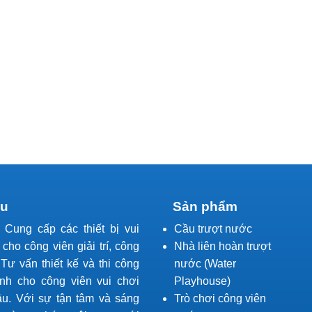
ệu
Sản phẩm
l Cung cấp các thiết bị vui
Cầu trượt nước
í cho công viên giải trí, công
Nhà liên hoàn trượt
Tư vấn thiết kế và thi công
nước (Water
ành cho công viên vui chơi
Playhouse)
ầu. Với sự tận tâm và sáng
Trò chơi công viên