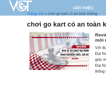
GIỚI THIỆU
Trang chủ
»
chơi go kart có an toàn không
chơi go kart có an toàn
Revi
mới 
Với đư
Đại Na
giác m
Đại Na
thông 