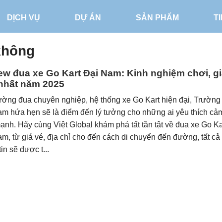
DỊCH VỤ
DỰ ÁN
SẢN PHẨM
T
 không
ew đua xe Go Kart Đại Nam: Kinh nghiệm chơi, gi
nhất năm 2025
ờng đua chuyên nghiệp, hệ thống xe Go Kart hiện đại, Trườn
m hứa hẹn sẽ là điểm đến lý tưởng cho những ai yêu thích cả
ạnh. Hãy cùng Việt Global khám phá tất tần tật về đua xe Go Kar
m, từ giá vé, địa chỉ cho đến cách di chuyển đến đường, tất cả
tin sẽ được t...