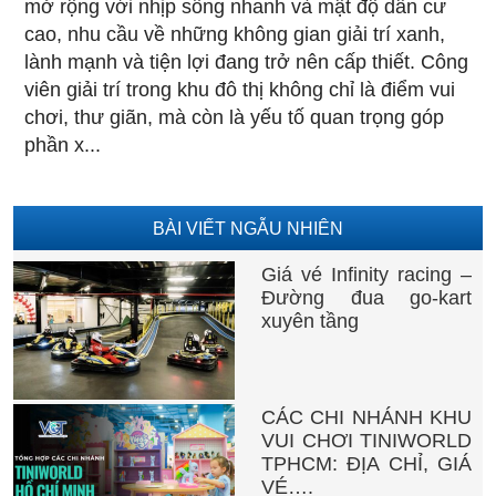
mở rộng với nhịp sống nhanh và mật độ dân cư
cao, nhu cầu về những không gian giải trí xanh,
lành mạnh và tiện lợi đang trở nên cấp thiết. Công
viên giải trí trong khu đô thị không chỉ là điểm vui
chơi, thư giãn, mà còn là yếu tố quan trọng góp
phần x...
BÀI VIẾT NGẪU NHIÊN
Giá vé Infinity racing –
Đường đua go-kart
xuyên tầng
CÁC CHI NHÁNH KHU
VUI CHƠI TINIWORLD
TPHCM: ĐỊA CHỈ, GIÁ
VÉ….