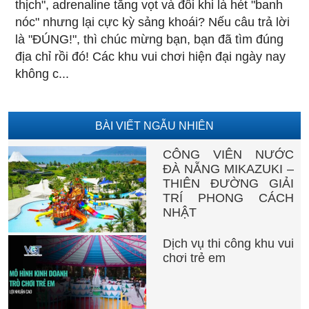
thịch", adrenaline tăng vọt và đôi khi là hét "banh
nóc" nhưng lại cực kỳ sảng khoái? Nếu câu trả lời
là "ĐÚNG!", thì chúc mừng bạn, bạn đã tìm đúng
địa chỉ rồi đó! Các khu vui chơi hiện đại ngày nay
không c...
BÀI VIẾT NGẪU NHIÊN
CÔNG VIÊN NƯỚC
ĐÀ NẴNG MIKAZUKI –
THIÊN ĐƯỜNG GIẢI
TRÍ PHONG CÁCH
NHẬT
Dịch vụ thi công khu vui
chơi trẻ em