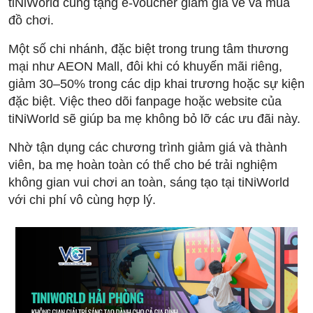
tiNiWorld cũng tặng e-voucher giảm giá vé và mua
đồ chơi.
Một số chi nhánh, đặc biệt trong trung tâm thương
mại như AEON Mall, đôi khi có khuyến mãi riêng,
giảm 30–50% trong các dịp khai trương hoặc sự kiện
đặc biệt. Việc theo dõi fanpage hoặc website của
tiNiWorld sẽ giúp ba mẹ không bỏ lỡ các ưu đãi này.
Nhờ tận dụng các chương trình giảm giá và thành
viên, ba mẹ hoàn toàn có thể cho bé trải nghiệm
không gian vui chơi an toàn, sáng tạo tại tiNiWorld
với chi phí vô cùng hợp lý.