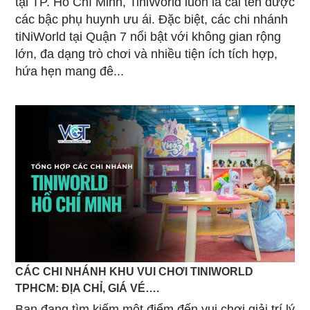
tại TP. Hồ Chí Minh, TiniWorld luôn là cái tên được
các bậc phụ huynh ưu ái. Đặc biệt, các chi nhánh
tiNiWorld tại Quận 7 nổi bật với không gian rộng
lớn, đa dạng trò chơi và nhiều tiện ích tích hợp,
hứa hẹn mang đê...
CÁC CHI NHÁNH KHU VUI CHƠI TINIWORLD
TPHCM: ĐỊA CHỈ, GIÁ VÉ….
Bạn đang tìm kiếm một điểm đến vui chơi giải trí lý