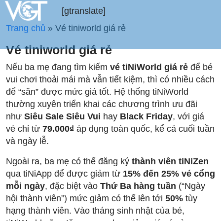
[gtranslate]
Trang chủ
»
Vé tiniworld giá rẻ
Vé tiniworld giá rẻ
Nếu ba mẹ đang tìm kiếm
vé tiNiWorld giá rẻ
để bé
vui chơi thoải mái mà vẫn tiết kiệm, thì có nhiều cách
để “săn” được mức giá tốt. Hệ thống tiNiWorld
thường xuyên triển khai các chương trình ưu đãi
như
Siêu Sale Siêu Vui
hay
Black Friday
, với giá
vé chỉ từ
79.000₫
áp dụng toàn quốc, kể cả cuối tuần
và ngày lễ.
Ngoài ra, ba mẹ có thể đăng ký
thành viên tiNiZen
qua tiNiApp để được giảm từ
15% đến 25% vé cổng
mỗi ngày
, đặc biệt vào
Thứ Ba hàng tuần
(“Ngày
hội thành viên”) mức giảm có thể lên tới
50%
tùy
hạng thành viên. Vào tháng sinh nhật của bé,