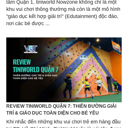
tâm Quận 1, tiniworld Nowzone không chỉ là một
khu vui chơi thông thường mà còn là một mô hình
"giáo dục kết hợp giải trí" (Edutainment) độc đáo,
nơi các bé được ...
REVIEW TINIWORLD QUẬN 7: THIÊN ĐƯỜNG GIẢI
TRÍ & GIÁO DỤC TOÀN DIỆN CHO BÉ YÊU
Khi nhắc đến những khu vui chơi trẻ em hàng đầu