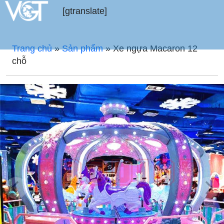
[gtranslate]
Trang chủ
»
Sản phẩm
»
Xe ngựa Macaron 12
chỗ