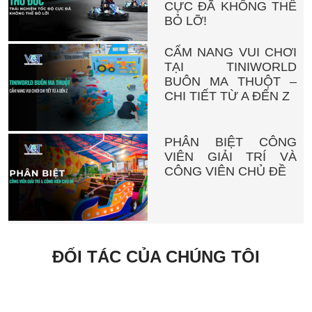
CỰC ĐÃ KHÔNG THỂ
BỎ LỠ!
CẨM NANG VUI CHƠI
TẠI TINIWORLD
BUÔN MA THUỘT –
CHI TIẾT TỪ A ĐẾN Z
PHÂN BIỆT CÔNG
VIÊN GIẢI TRÍ VÀ
CÔNG VIÊN CHỦ ĐỀ
ĐỐI TÁC CỦA CHÚNG TÔI