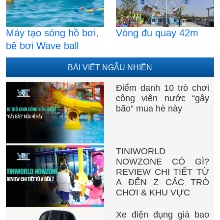
Máy tạo sóng hồ bơi,
Vòng đu quay 42m
bể bơi Wave ball
BÀI VIẾT NGẪU NHIÊN
Điểm danh 10 trò chơi
công viên nước “gây
bão” mua hè này
TINIWORLD
NOWZONE CÓ GÌ?
REVIEW CHI TIẾT TỪ
A ĐẾN Z CÁC TRÒ
CHƠI & KHU VỰC
Xe điện đụng giá bao