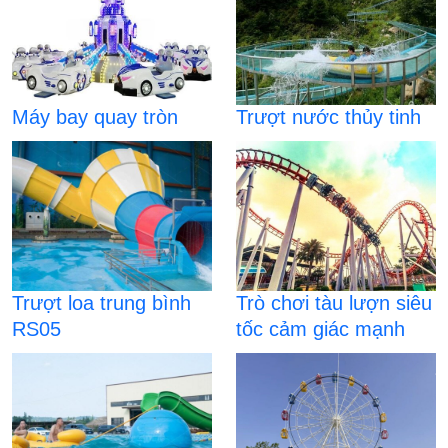
Máy bay quay tròn
Trượt nước thủy tinh
Trượt loa trung bình
Trò chơi tàu lượn siêu
RS05
tốc cảm giác mạnh