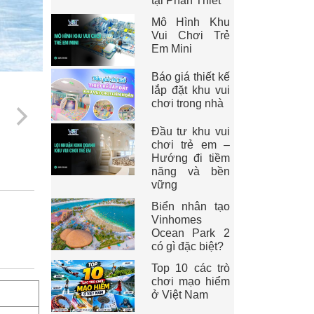
tại Phan Thiết
Mô Hình Khu
Vui Chơi Trẻ
Em Mini
Báo giá thiết kế
lắp đặt khu vui
chơi trong nhà
Đầu tư khu vui
chơi trẻ em –
Hướng đi tiềm
năng và bền
vững
Biển nhân tạo
Vinhomes
Ocean Park 2
có gì đặc biệt?
Top 10 các trò
chơi mạo hiểm
ở Việt Nam