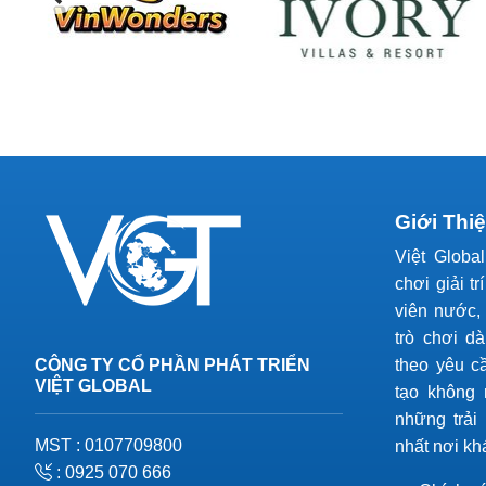
Giới Thi
Việt Globa
chơi giải tr
viên nước, 
trò chơi d
CÔNG TY CỔ PHẦN PHÁT TRIỂN
theo yêu c
VIỆT GLOBAL
tạo không 
những trải
MST : 0107709800
nhất nơi kh
: 0925 070 666