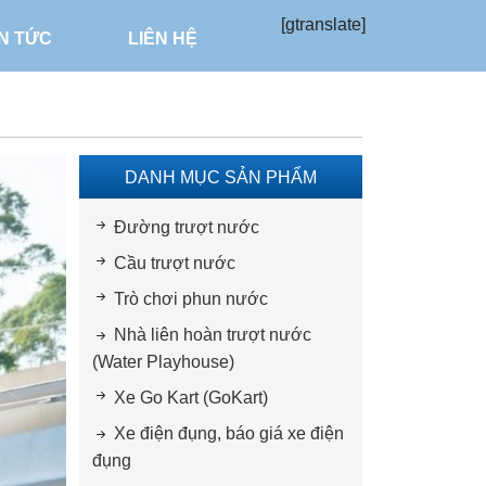
[gtranslate]
IN TỨC
LIÊN HỆ
DANH MỤC SẢN PHẨM
Đường trượt nước
Cầu trượt nước
Trò chơi phun nước
Nhà liên hoàn trượt nước
(Water Playhouse)
Xe Go Kart (GoKart)
Xe điện đụng, báo giá xe điện
đụng