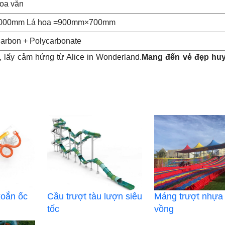
oa văn
000mm Lá hoa =900mm×700mm
arbon + Polycarbonate
, lấy cảm hứng từ Alice in Wonderland.
Mang đến vẻ đẹp huy
xoắn ốc
Cầu trượt tàu lượn siêu
Máng trượt nhựa
tốc
vồng