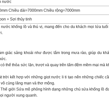
n nước
0mm Chiều dài=7000mm Chiều rộng=7000mm
on + Sợi thủy tinh
n nước khổng lồ và thú vị, mang đến cho du khách mọi lứa tuổ
i.
m giác sảng khoái như được tắm trong mưa rào, giúp du khá
bức.
có thể thỏa sức lặn, trượt và quay trên tấm đệm mềm mại mà k
 trời kết hợp với những giọt nước li ti tạo nên những chiếc c
 vô cùng lãng mạn và thơ mộng.
Thế giới Sứa mô phỏng hình dạng những chú sứa khổng lồ đ
mọi người xung quanh.