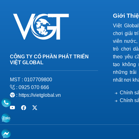
Giới Thi
Việt Globa
chơi giải tr
viên nước, 
trò chơi d
CÔNG TY CỔ PHẦN PHÁT TRIỂN
theo yêu c
VIỆT GLOBAL
tạo không 
những trải
MST : 0107709800
nhất nơi kh
: 0925 070 666
Chính sá
: https://vietglobal.vn
Chính s