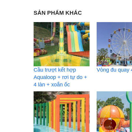
SẢN PHẨM KHÁC
Cầu trượt kết hợp
Vòng đu quay
Aqualoop + rơi tự do +
4 làn + xoắn ốc