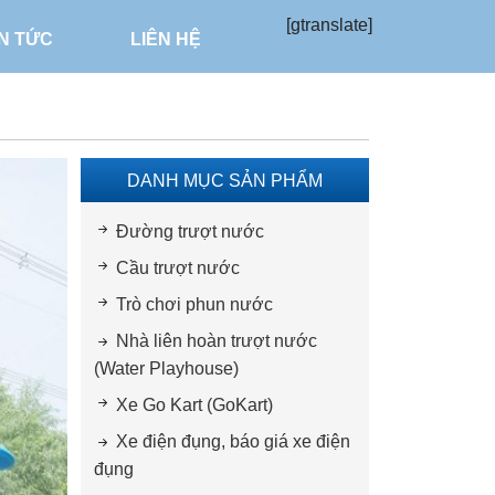
[gtranslate]
IN TỨC
LIÊN HỆ
DANH MỤC SẢN PHẨM
Đường trượt nước
Cầu trượt nước
Trò chơi phun nước
Nhà liên hoàn trượt nước
(Water Playhouse)
Xe Go Kart (GoKart)
Xe điện đụng, báo giá xe điện
đụng