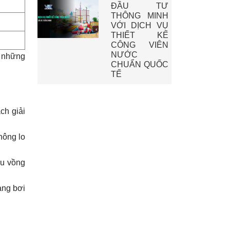
ĐẦU TƯ
THÔNG MINH
VỚI DỊCH VỤ
THIẾT KẾ
CÔNG VIÊN
NƯỚC
i những
CHUẨN QUỐC
TẾ
ch giải
hông lo
ầu vồng
ang bơi