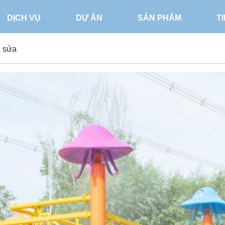
DỊCH VỤ
DỰ ÁN
SẢN PHẨM
T
i sứa