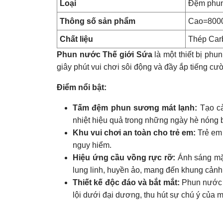
Loại
Đệm phu
Thông số sản phẩm
Cao=800
Chất liệu
Thép Carb
Phun nước Thế giới Sứa
là một thiết bị phu
giây phút vui chơi sôi động và đầy ắp tiếng cườ
Điểm nổi bật:
Tấm đệm phun sương mát lạnh:
Tạo cả
nhiệt hiệu quả trong những ngày hè nóng 
Khu vui chơi an toàn cho trẻ em:
Trẻ em 
nguy hiểm.
Hiệu ứng cầu vồng rực rỡ:
Ánh sáng mặt
lung linh, huyền ảo, mang đến khung cảnh
Thiết kế độc đáo và bắt mắt:
Phun nước 
lội dưới đại dương, thu hút sự chú ý của 