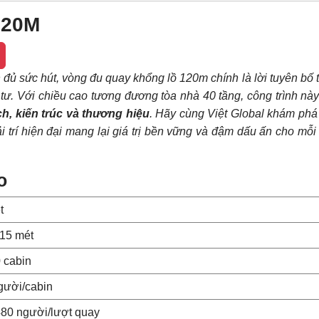
120M
đủ sức hút, vòng đu quay khổng lồ 120m chính là lời tuyên bố 
tư. Với chiều cao tương đương tòa nhà 40 tầng, công trình nà
ch, kiến trúc và thương hiệu
. Hãy cùng Việt Global khám phá c
i trí hiện đại mang lại giá trị bền vững và đậm dấu ấn cho mỗi
o
t
115 mét
 cabin
gười/cabin
480 người/lượt quay