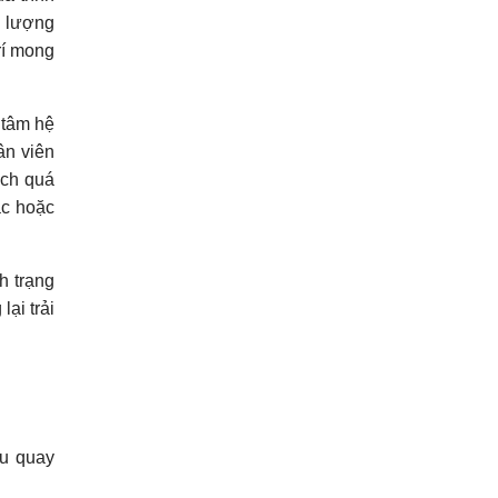
g lượng
rí mong
 tâm hệ
ân viên
ệch quá
ác hoặc
h trạng
ại trải
đu quay