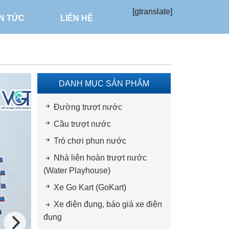
[gtranslate]
IN TỨC
LIÊN HỆ
DANH MỤC SẢN PHẨM
Đường trượt nước
Cầu trượt nước
Trò chơi phun nước
Nhà liên hoàn trượt nước
(Water Playhouse)
Xe Go Kart (GoKart)
Xe điện đụng, báo giá xe điện
đụng