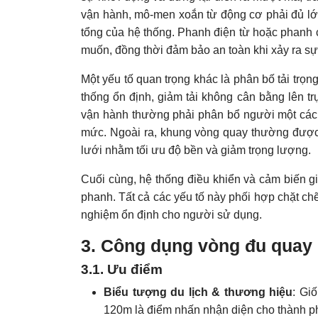
vận hành, mô-men xoắn từ động cơ phải đủ lớn
tổng của hệ thống. Phanh điện từ hoặc phanh c
muốn, đồng thời đảm bảo an toàn khi xảy ra sự
Một yếu tố quan trọng khác là phân bố tải trọ
thống ổn định, giảm tải không cân bằng lên tr
vận hành thường phải phân bổ người một cách
mức. Ngoài ra, khung vòng quay thường được c
lưới nhằm tối ưu độ bền và giảm trọng lượng.
Cuối cùng, hệ thống điều khiển và cảm biến giá
phanh. Tất cả các yếu tố này phối hợp chặt chẽ
nghiệm ổn định cho người sử dụng.
3. Công dụng vòng đu quay
3.1. Ưu điểm
Biểu tượng du lịch & thương hiệu
: Gi
120m là điểm nhấn nhận diện cho thành ph