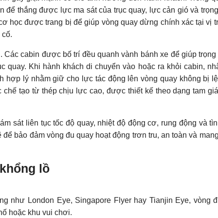
 để thắng được lực ma sát của trục quay, lực cản gió và trọn
ơ học được trang bị để giúp vòng quay dừng chính xác tại vị t
 cố.
ng. Các cabin được bố trí đều quanh vành bánh xe để giúp trọng
ục quay. Khi hành khách di chuyển vào hoặc ra khỏi cabin, nh
 hợp lý nhằm giữ cho lực tác động lên vòng quay không bị l
hế tạo từ thép chịu lực cao, được thiết kế theo dạng tam gi
m sát liên tục tốc độ quay, nhiệt độ động cơ, rung động và tìn
 để bảo đảm vòng đu quay hoạt động trơn tru, an toàn và mang l
 khổng lồ
ống như London Eye, Singapore Flyer hay Tianjin Eye, vòng 
ố hoặc khu vui chơi.