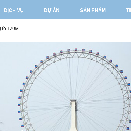
DỊCH VỤ
DỰ ÁN
SẢN PHẨM
T
 lồ 120M