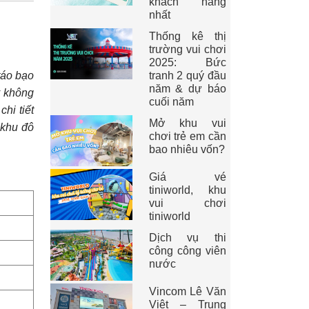
khách hàng
nhất
Thống kê thị
trường vui chơi
2025: Bức
tranh 2 quý đầu
táo bạo
năm & dự báo
y không
cuối năm
hi tiết
Mở khu vui
 khu đô
chơi trẻ em cần
bao nhiêu vốn?
Giá vé
tiniworld, khu
vui chơi
tiniworld
Dịch vụ thi
công công viên
nước
Vincom Lê Văn
Việt – Trung