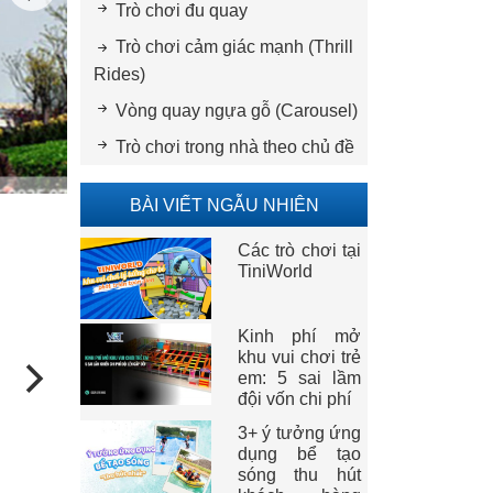
Trò chơi đu quay
Trò chơi cảm giác mạnh (Thrill
Rides)
Vòng quay ngựa gỗ (Carousel)
Trò chơi trong nhà theo chủ đề
BÀI VIẾT NGẪU NHIÊN
Các trò chơi tại
TiniWorld
Kinh phí mở
khu vui chơi trẻ
em: 5 sai lầm
đội vốn chi phí
3+ ý tưởng ứng
dụng bể tạo
sóng thu hút