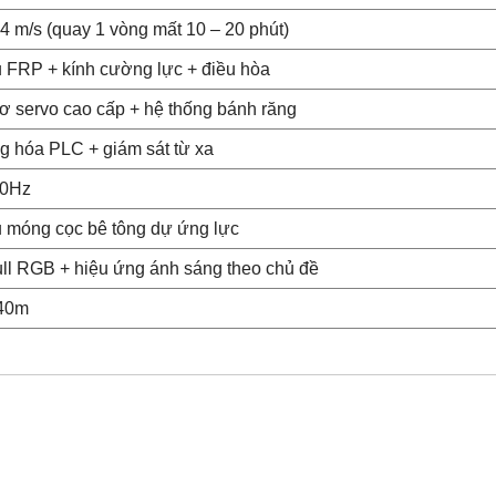
.4 m/s (quay 1 vòng mất 10 – 20 phút)
u FRP + kính cường lực + điều hòa
ơ servo cao cấp + hệ thống bánh răng
g hóa PLC + giám sát từ xa
50Hz
u móng cọc bê tông dự ứng lực
ll RGB + hiệu ứng ánh sáng theo chủ đề
40m