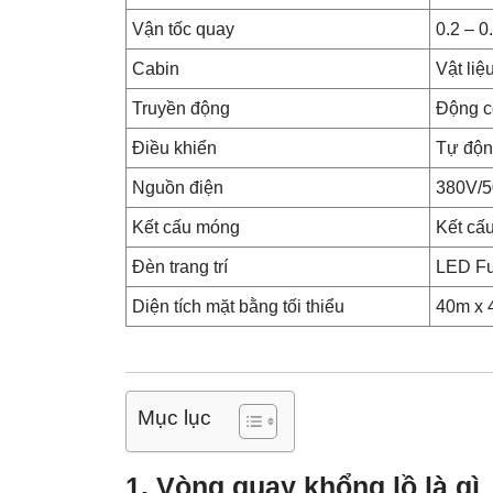
Vận tốc quay
0.2 – 0
Cabin
Vật liệ
Truyền động
Động c
Điều khiển
Tự độn
Nguồn điện
380V/
Kết cấu móng
Kết cấ
Đèn trang trí
LED Fu
Diện tích mặt bằng tối thiểu
40m x 
Mục lục
1. Vòng quay khổng lồ là gì