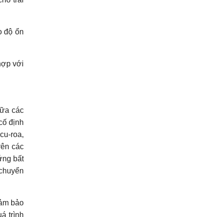
o độ ổn
hợp với
iữa các
cố định
cu-roa,
rên các
ứng bất
 chuyển
đảm bảo
á trình