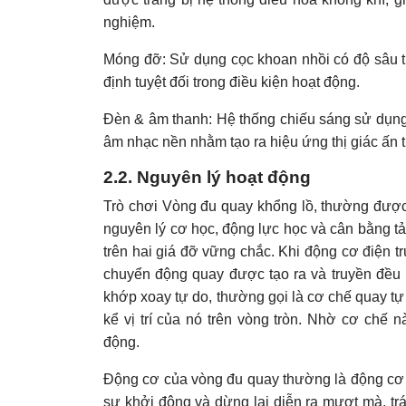
nghiệm.
Móng đỡ: Sử dụng cọc khoan nhồi có độ sâu t
định tuyệt đối trong điều kiện hoạt động.
Đèn & âm thanh: Hệ thống chiếu sáng sử dụng
âm nhạc nền nhằm tạo ra hiệu ứng thị giác ấn
2.2. Nguyên lý hoạt động
Trò chơi Vòng đu quay khổng lồ, thường được 
nguyên lý cơ học, động lực học và cân bằng tả
trên hai giá đỡ vững chắc. Khi động cơ điện t
chuyển động quay được tạo ra và truyền đều 
khớp xoay tự do, thường gọi là cơ chế quay tự c
kể vị trí của nó trên vòng tròn. Nhờ cơ chế 
động.
Động cơ của vòng đu quay thường là động cơ 
sự khởi động và dừng lại diễn ra mượt mà, tr