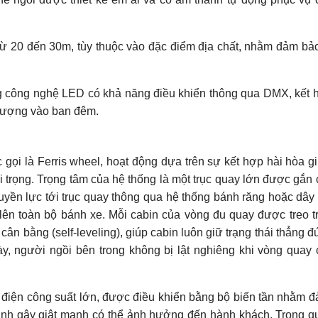
ừ 20 đến 30m, tùy thuộc vào đặc điểm địa chất, nhằm đảm bả
 công nghệ LED có khả năng điều khiển thông qua DMX, kết 
 tượng vào ban đêm.
gọi là Ferris wheel, hoạt động dựa trên sự kết hợp hài hòa g
i trọng. Trọng tâm của hệ thống là một trục quay lớn được gắn 
ruyền lực tới trục quay thông qua hệ thống bánh răng hoặc dây 
lên toàn bộ bánh xe. Mỗi cabin của vòng đu quay được treo t
ân bằng (self-leveling), giúp cabin luôn giữ trạng thái thẳng đ
này, người ngồi bên trong không bị lật nghiêng khi vòng quay
điện công suất lớn, được điều khiển bằng bộ biến tần nhằm 
ánh gây giật mạnh có thể ảnh hưởng đến hành khách. Trong qu