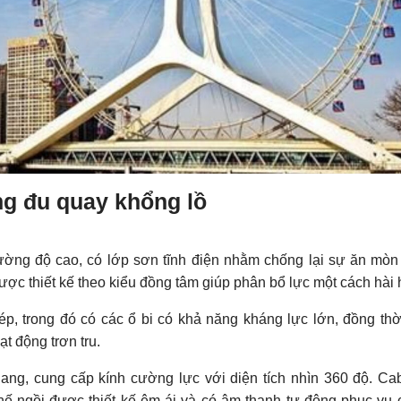
ng đu quay khổng lồ
ờng độ cao, có lớp sơn tĩnh điện nhằm chống lại sự ăn mòn
ược thiết kế theo kiểu đồng tâm giúp phân bổ lực một cách hài 
ép, trong đó có các ổ bi có khả năng kháng lực lớn, đồng th
t động trơn tru.
nang, cung cấp kính cường lực với diện tích nhìn 360 độ. Ca
hế ngồi được thiết kế êm ái và có âm thanh tự động phục vụ c