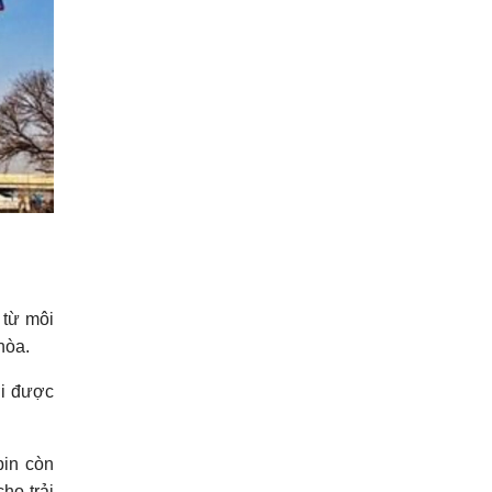
 từ môi
hòa.
ời được
bin còn
ho trải