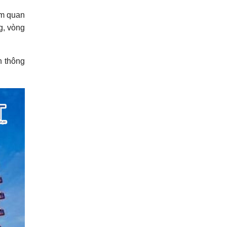
ệm quan
g, vòng
n thông