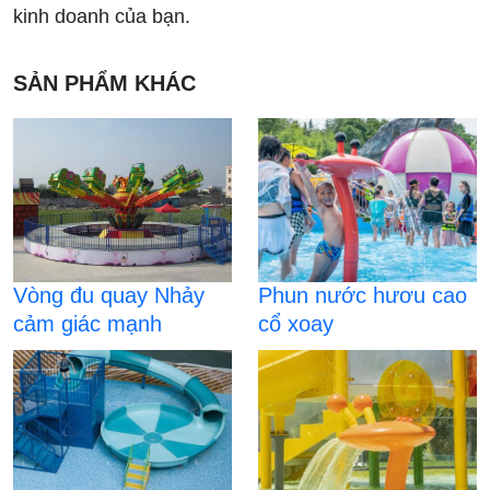
kinh doanh của bạn.
SẢN PHẨM KHÁC
Vòng đu quay Nhảy
Phun nước hươu cao
cảm giác mạnh
cổ xoay