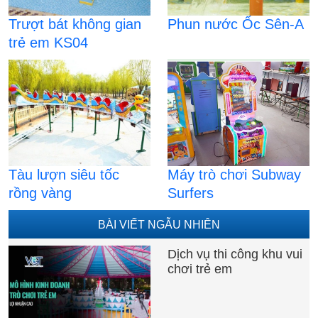
Trượt bát không gian
Phun nước Ốc Sên-A
trẻ em KS04
Tàu lượn siêu tốc
Máy trò chơi Subway
rồng vàng
Surfers
BÀI VIẾT NGẪU NHIÊN
Dịch vụ thi công khu vui
chơi trẻ em