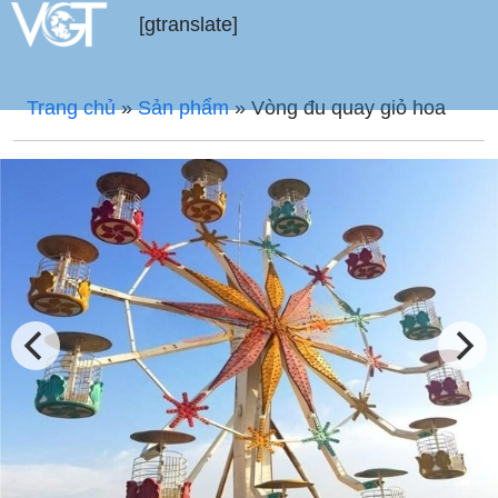
[gtranslate]
Trang chủ
»
Sản phẩm
»
Vòng đu quay giỏ hoa