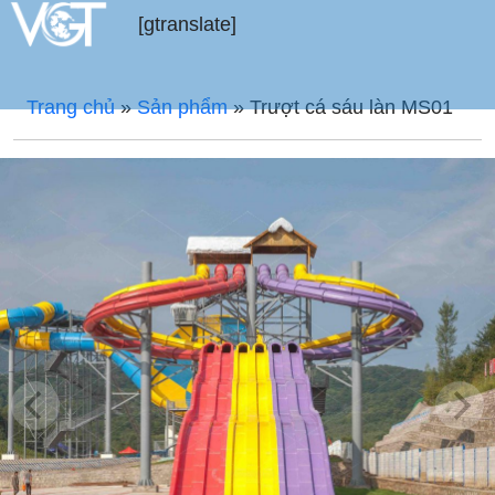
[gtranslate]
Trang chủ
»
Sản phẩm
»
Trượt cá sáu làn MS01