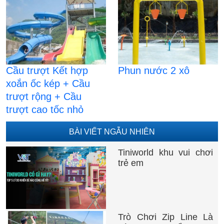
Cầu trượt Kết hợp
Phun nước 2 xô
xoắn ốc kép + Cầu
trượt rộng + Cầu
trượt cao tốc nhỏ
BÀI VIẾT NGẪU NHIÊN
Tiniworld khu vui chơi
trẻ em
Trò Chơi Zip Line Là