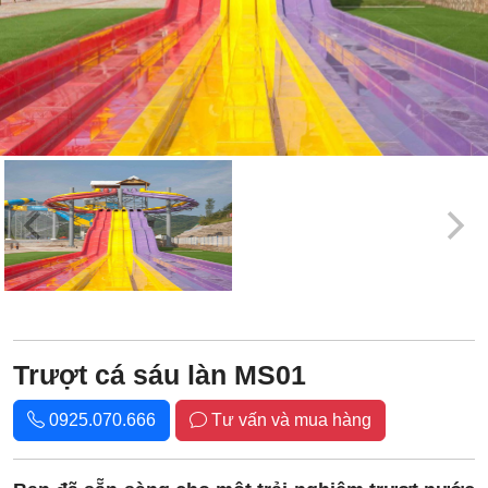
Trượt cá sáu làn MS01
0925.070.666
Tư vấn và mua hàng