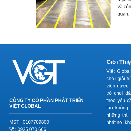
và côn
quan, 
Giới Thi
Việt Globa
chơi giải tr
viên nước, 
trò chơi d
CÔNG TY CỔ PHẦN PHÁT TRIỂN
theo yêu c
VIỆT GLOBAL
tạo không 
những trải
MST : 0107709800
nhất nơi kh
: 0925 070 666