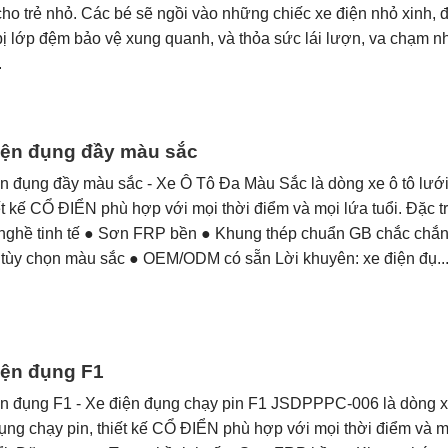
cho trẻ nhỏ. Các bé sẽ ngồi vào những chiếc xe điện nhỏ xinh,
bị lớp đệm bảo vệ xung quanh, và thỏa sức lái lượn, va chạm n
.
iện đụng đầy màu sắc
n đụng đầy màu sắc - Xe Ô Tô Đa Màu Sắc là dòng xe ô tô lưới
ết kế CỔ ĐIỂN phù hợp với mọi thời điểm và mọi lứa tuổi. Đặc t
 nghề tinh tế ● Sơn FRP bền ● Khung thép chuẩn GB chắc chắn
 tùy chọn màu sắc ● OEM/ODM có sẵn Lời khuyên: xe điện đụ..
iện đụng F1
ện đụng F1 - Xe điện đụng chạy pin F1 JSDPPPC-006 là dòng 
ụng chạy pin, thiết kế CỔ ĐIỂN phù hợp với mọi thời điểm và m