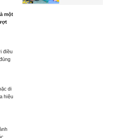
và một
ượt
i điều
 đúng
oặc di
óa hiệu
dành
ắc