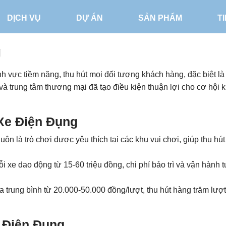
DỊCH VỤ
DỰ ÁN
SẢN PHẨM
T
g
h vực tiềm năng, thu hút mọi đối tượng khách hàng, đặc biệt là
 và trung tâm thương mại đã tạo điều kiện thuận lợi cho cơ hội k
Xe Điện Đụng
luôn là trò chơi được yêu thích tại các khu vui chơi, giúp thu hú
ỗi xe dao động từ 15-60 triệu đồng, chi phí bảo trì và vận hành
a trung bình từ 20.000-50.000 đồng/lượt, thu hút hàng trăm lượ
 Điện Đụng