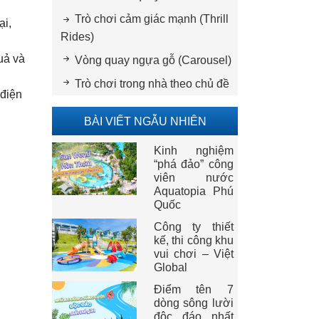
Trò chơi cảm giác mạnh (Thrill
ại,
Rides)
uả và
Vòng quay ngựa gỗ (Carousel)
Trò chơi trong nhà theo chủ đề
 điện
BÀI VIẾT NGẪU NHIÊN
Kinh nghiệm
“phá đảo” công
viên nước
Aquatopia Phú
Quốc
Công ty thiết
kế, thi công khu
vui chơi – Việt
Global
Điểm tên 7
dòng sông lười
độc đáo nhất