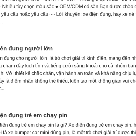
● Nhiều tùy chọn màu sắc ● OEM/ODM có sẵn Bạn được chào 
 yêu cầu hoặc yêu cầu ~~ Lời khuyên: xe điện đụng, hay xe né 
..
iện đụng người lớn
n đụng cho người lớn là trò chơi giải trí kinh điển, mang đến 
 chạm đầy kịch tính và tiếng cười sảng khoái cho cả nhóm bạn
nh! Với thiết kế chắc chắn, vận hành an toàn và khả năng chịu l
ây là điểm nhấn không thể thiếu, kiến tạo một không gian vui ch
...
iện đụng trẻ em chạy pin
điện đụng trẻ em chạy pin là gì? Xe điện đụng trẻ em chạy pin, 
i là xe bumper car mini dùng pin, là một trò chơi giải trí được th