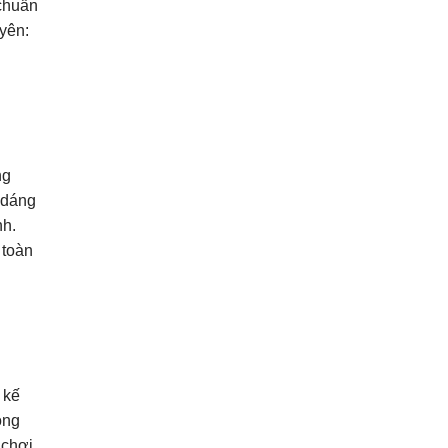
 chuẩn
yên:
ng
h dáng
nh.
 toàn
 kế
ong
 chơi