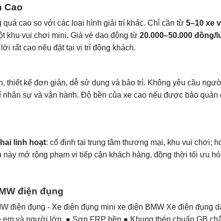
n Cao
quá cao so với các loại hình giải trí khác. Chỉ cần từ
5–10 xe 
ột khu vui chơi mini. Giá vé dao động từ
20.000–50.000 đồng/l
ời rất cao nếu đặt tại vị trí đông khách.
, thiết kế đơn giản, dễ sử dụng và bảo trì. Không yêu cầu ngườ
 phí nhân sự và vận hành. Độ bền của xe cao nếu được bảo quản
khai linh hoạt
: cố định tại trung tâm thương mại, khu vui chơi; h
iều này mở rộng phạm vi tiếp cận khách hàng, đồng thời tối ưu h
MW điện đụng
W điện đụng - Xe điện đụng mini xe điện BMW Xe điện đụng 
rẻ em và người lớn. ● Sơn FRP bền ● Khung thép chuẩn GB ch