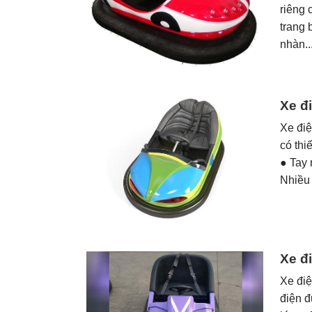
riêng 
trang 
nhàn..
Xe đ
Xe điệ
có thi
● Tay
Nhiều
Xe đ
Xe đi
điện đ