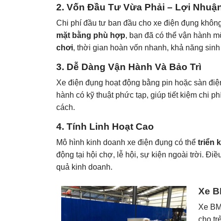
2.
Vốn Đầu Tư Vừa Phải – Lợi Nhuậ
Chi phí đầu tư ban đầu cho xe điện đụng không 
mặt bằng phù hợp
, bạn đã có thể vận hành m
chơi
, thời gian hoàn vốn nhanh, khả năng sinh l
3.
Dễ Dàng Vận Hành Và Bảo Trì
Xe điện đụng hoạt động bằng pin hoặc sàn điện
hành có kỹ thuật phức tạp, giúp tiết kiệm chi
cách.
4.
Tính Linh Hoạt Cao
Mô hình kinh doanh xe điện đụng có thể
triển 
động tại hội chợ, lễ hội, sự kiện ngoài trời. Đ
quả kinh doanh.
Xe B
Xe BM
cho t