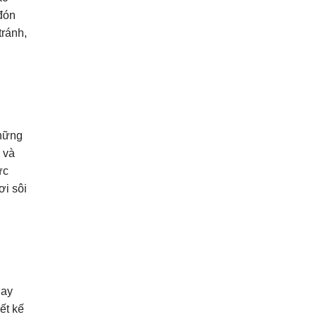
đón
tránh,
những
 và
ực
ơi sôi
hay
iết kế