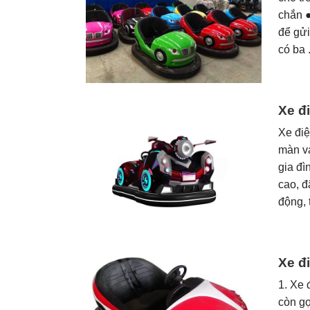
chắn 
để gửi
có ba .
Xe đ
Xe điệ
màn va
gia đì
cao, đ
động, t
Xe đ
1. Xe 
còn gọ