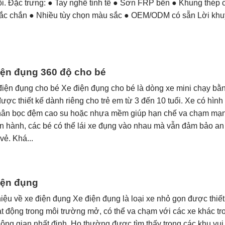
ổi. Đặc trưng: ● Tay nghề tinh tế ● Sơn FRP bền ● Khung thép
ắc chắn ● Nhiều tùy chọn màu sắc ● OEM/ODM có sẵn Lời khu
iện đụng 360 độ cho bé
điện đụng cho bé Xe điện đụng cho bé là dòng xe mini chạy bằ
được thiết kế dành riêng cho trẻ em từ 3 đến 10 tuổi. Xe có hìn
 thân bọc đệm cao su hoặc nhựa mềm giúp hạn chế va chạm mạ
n hành, các bé có thể lái xe đụng vào nhau mà vẫn đảm bảo an
 vẻ. Khá...
iện đụng
hiệu về xe điện đụng Xe điện đụng là loại xe nhỏ gọn được thiết
t động trong môi trường mở, có thể va chạm với các xe khác tr
ông gian nhất định. Họ thường được tìm thấy trong các khu vui