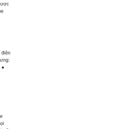
 được
hẹ
 điện
rưng:
 ●
.
xe
ọi