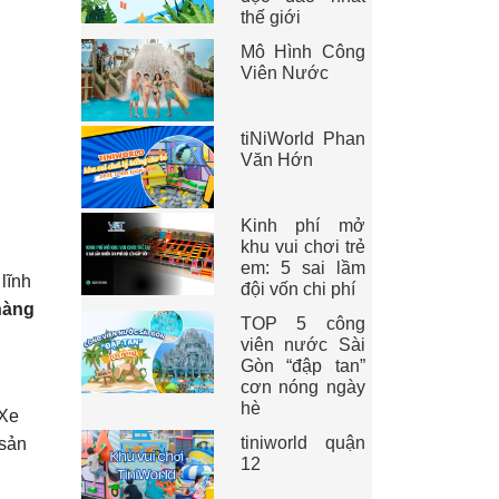
thế giới
Mô Hình Công
Viên Nước
tiNiWorld Phan
Văn Hớn
Kinh phí mở
khu vui chơi trẻ
em: 5 sai lầm
lĩnh
đội vốn chi phí
hàng
TOP 5 công
viên nước Sài
Gòn “đập tan”
cơn nóng ngày
hè
 Xe
tiniworld quận
 sản
12