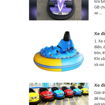
lứa tu
GB ch
xe ...
Xe đ
1. Xe 
điện, 
tròn,
Khi vậ
và vui
Xe đ
Giới t
để hoạ
một kh