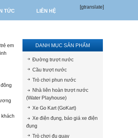
[gtranslate]
IN TỨC
LIÊN HỆ
DANH MỤC SẢN PHẨM
 trẻ em
inh
Đường trượt nước
Cầu trượt nước
Trò chơi phun nước
t đông
Nhà liên hoàn trượt nước
(Water Playhouse)
 tương
Xe Go Kart (GoKart)
t khách
Xe điện đụng, báo giá xe điện
đụng
Trò chơi đu quay