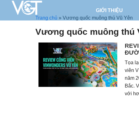
GIỚI THIỆU
Trang chủ
»
Vương quốc muông thú Vũ Yên
Vương quốc muông thú 
REVI
ĐƯỜN
Tọa lạ
viên V
năm 20
Bắc. 
với hơ