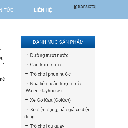
[gtranslate]
IN TỨC
LIÊN HỆ
DANH MỤC SẢN PHẨM
C
Đường trượt nước
ng
g 7
Cầu trượt nước
n
Trò chơi phun nước
 mẽ
Nhà liên hoàn trượt nước
(Water Playhouse)
Xe Go Kart (GoKart)
Xe điện đụng, báo giá xe điện
đụng
Trò chơi đu quay