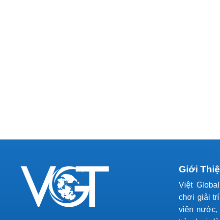
Giới Thi
Việt Globa
chơi giải tr
viên nước, 