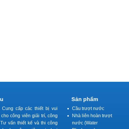
ệu
Sản phẩm
l Cung cấp các thiết bị vui
Cầu trượt nước
í cho công viên giải trí, công
Nhà liên hoàn trượt
Tư vấn thiết kế và thi công
nước (Water