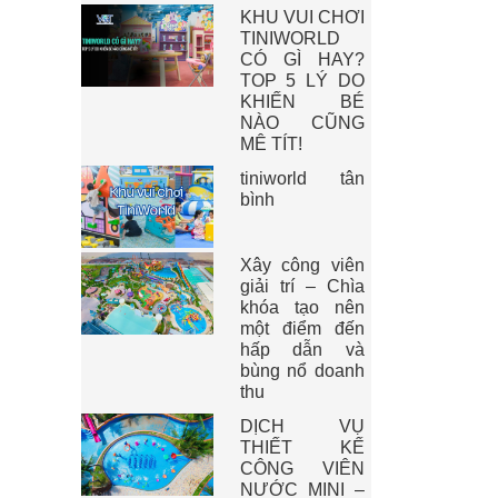
KHU VUI CHƠI
TINIWORLD
CÓ GÌ HAY?
TOP 5 LÝ DO
KHIẾN BÉ
NÀO CŨNG
MÊ TÍT!
tiniworld tân
bình
Xây công viên
giải trí – Chìa
khóa tạo nên
một điểm đến
hấp dẫn và
bùng nổ doanh
thu
DỊCH VỤ
THIẾT KẾ
CÔNG VIÊN
NƯỚC MINI –