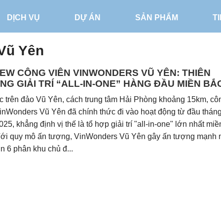
DỊCH VỤ
DỰ ÁN
SẢN PHẨM
T
Vũ Yên
EW CÔNG VIÊN VINWONDERS VŨ YÊN: THIÊN
G GIẢI TRÍ “ALL-IN-ONE” HÀNG ĐẦU MIỀN BẮ
c trên đảo Vũ Yên, cách trung tâm Hải Phòng khoảng 15km, cô
inWonders Vũ Yên đã chính thức đi vào hoạt động từ đầu thán
25, khẳng định vị thế là tổ hợp giải trí "all-in-one" lớn nhất miề
Với quy mô ấn tượng, VinWonders Vũ Yên gây ấn tượng mạnh
n 6 phân khu chủ đ...