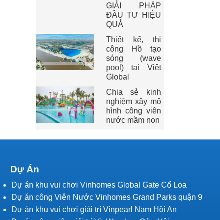
GIẢI PHÁP
ĐẦU TƯ HIỆU
QUẢ
Thiết kế, thi
công Hồ tạo
sóng (wave
pool) tại Việt
Global
Chia sẻ kinh
nghiệm xây mô
hình công viên
nước mầm non
Dự Án
Dự án khu vui chơi Vinhomes Global Gate Cổ Loa
Dự án công Viên Nước Vinhomes Grand Parks quận 9
Dự án khu vui chơi giải trí Vinpearl Nam Hội An