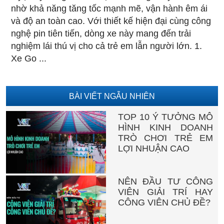
nhờ khả năng tăng tốc mạnh mẽ, vận hành êm ái
và độ an toàn cao. Với thiết kế hiện đại cùng công
nghệ pin tiên tiến, dòng xe này mang đến trải
nghiệm lái thú vị cho cả trẻ em lẫn người lớn. 1.
Xe Go ...
BÀI VIẾT NGẪU NHIÊN
TOP 10 Ý TƯỞNG MÔ
HÌNH KINH DOANH
TRÒ CHƠI TRẺ EM
LỢI NHUẬN CAO
NÊN ĐẦU TƯ CÔNG
VIÊN GIẢI TRÍ HAY
CÔNG VIÊN CHỦ ĐỀ?