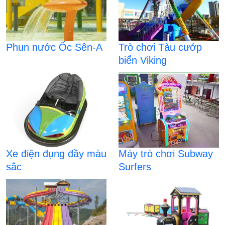
Phun nước Ốc Sên-A
Trò chơi Tàu cướp
biển Viking
Xe điện đụng đầy màu
Máy trò chơi Subway
sắc
Surfers