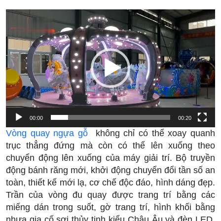
Trình
chơi
Video
00:00
00:20
Vòng quay ngựa gỗ
không chỉ có thể xoay quanh
trục thẳng đứng mà còn có thể lên xuống theo
chuyển động lên xuống của máy giải trí. Bộ truyền
động bánh răng mới, khởi động chuyển đổi tần số an
toàn, thiết kế mới lạ, cơ chế độc đáo, hình dáng đẹp.
Trần của vòng đu quay được trang trí bằng các
miếng dán trong suốt, gờ trang trí, hình khối bằng
nhựa gia cố sợi thủy tinh kiểu Châu Âu và đèn LED.