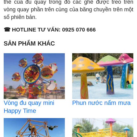
thể của đu quay trong đó các ghế được treo trên
vòng quay phần trên cùng của băng chuyền trên một
số phiên bản.
☎ HOTLINE TƯ VẤN: 0925 070 666
SẢN PHẨM KHÁC
Vòng đu quay mini
Phun nước nấm mưa
Happy Time