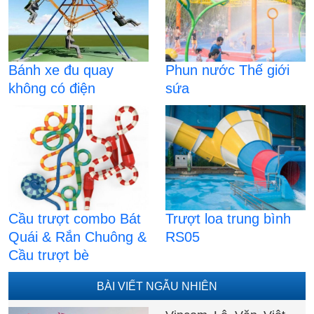
Bánh xe đu quay
Phun nước Thế giới
không có điện
sứa
Cầu trượt combo Bát
Trượt loa trung bình
Quái & Rắn Chuông &
RS05
Cầu trượt bè
BÀI VIẾT NGẪU NHIÊN