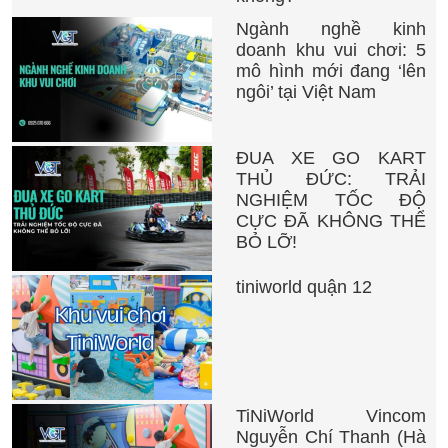
Ngành nghề kinh
doanh khu vui chơi: 5
mô hình mới đang ‘lên
ngôi’ tại Việt Nam
ĐUA XE GO KART
THỦ ĐỨC: TRẢI
NGHIỆM TỐC ĐỘ
CỰC ĐÃ KHÔNG THỂ
BỎ LỠ!
tiniworld quận 12
TiNiWorld Vincom
Nguyễn Chí Thanh (Hà