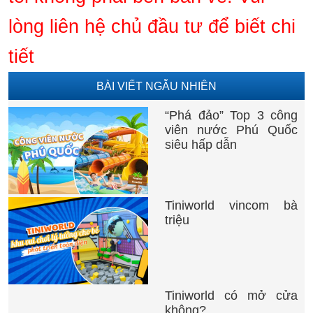
lòng liên hệ chủ đầu tư để biết chi
tiết
BÀI VIẾT NGẪU NHIÊN
“Phá đảo” Top 3 công
viên nước Phú Quốc
siêu hấp dẫn
Tiniworld vincom bà
triệu
Tiniworld có mở cửa
không?