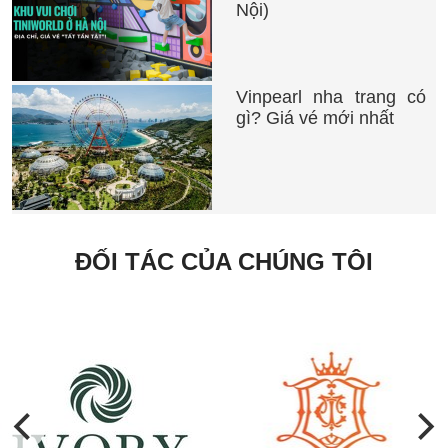
Nội)
Vinpearl nha trang có
gì? Giá vé mới nhất
ĐỐI TÁC CỦA CHÚNG TÔI