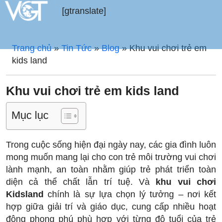
[gtranslate]
Trang chủ
»
Tin Tức
»
Blog
»
Khu vui chơi trẻ em
kids land
Khu vui chơi trẻ em kids land
Mục lục
Trong cuộc sống hiện đại ngày nay, các gia đình luôn
mong muốn mang lại cho con trẻ môi trường vui chơi
lành mạnh, an toàn nhằm giúp trẻ phát triển toàn
diện cả thể chất lẫn trí tuệ. Và
khu vui chơi
Kidsland
chính là sự lựa chọn lý tưởng – nơi kết
hợp giữa giải trí và giáo dục, cung cấp nhiều hoạt
động phong phú phù hợp với từng độ tuổi của trẻ