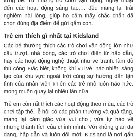
từng bé. Từ những trò chơi vận động, nghệ thuật
đến các hoạt động sáng tạo,… đều mang lại trải
nghiệm hài lòng, giúp họ cảm thấy chắc chắn đã
chọn đúng địa điểm để gửi gắm con.
Trẻ em thích gì nhất tại Kidsland
Các bé thường thích các trò chơi vận động lớn như
cầu trượt, nhà bóng, các trò chơi điện tử hấp dẫn,
hay các hoạt động nghệ thuật như vẽ tranh, làm đồ
thủ công. Đặc biệt, không khí vui vẻ, náo nhiệt, sáng
tạo của khu vực ngoài trời cùng sự hướng dẫn tận
tình của nhân viên khiến các trẻ nhỏ luôn háo hức,
mong muốn quay lại nhiều lần nữa.
Trẻ em còn rất thích các hoạt động theo mùa, các trò
chơi tập thể, lễ hội có các phần thưởng và quà tặng,
mang lại cảm giác vừa vui chơi, vừa tự hào về
những thành tích của chính mình. Với không gian đa
dạng, hấp dẫn và luôn đổi mới, Kidsland là nơi gắn