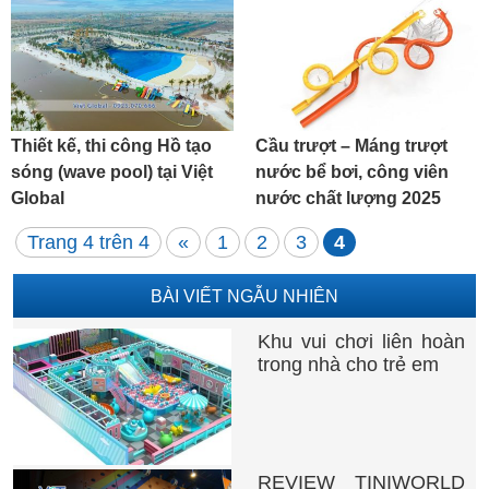
Thiết kế, thi công Hồ tạo
Cầu trượt – Máng trượt
sóng (wave pool) tại Việt
nước bể bơi, công viên
Global
nước chất lượng 2025
Trang 4 trên 4
«
1
2
3
4
BÀI VIẾT NGẪU NHIÊN
Khu vui chơi liên hoàn
trong nhà cho trẻ em
REVIEW TINIWORLD