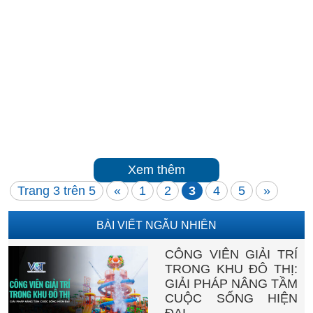
Xem thêm
Trang 3 trên 5
«
1
2
3
4
5
»
BÀI VIẾT NGẪU NHIÊN
CÔNG VIÊN GIẢI TRÍ
TRONG KHU ĐÔ THỊ:
GIẢI PHÁP NÂNG TẦM
CUỘC SỐNG HIỆN