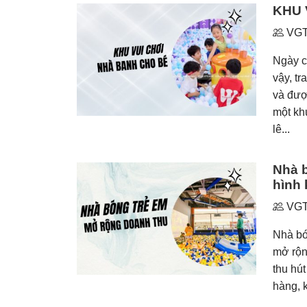
KHU 
VGT
Ngày c
vậy, tr
và đượ
một kh
lê...
Nhà 
hình 
VGT
Nhà bo
mở rộn
thu hú
hàng, 