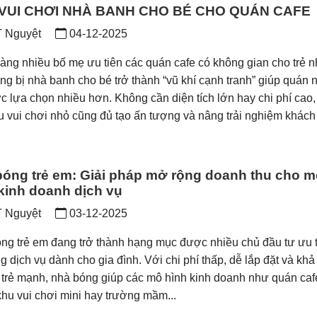
VUI CHƠI NHÀ BANH CHO BÉ CHO QUÁN CAFE
 Nguyệt
04-12-2025
àng nhiều bố mẹ ưu tiên các quán cafe có không gian cho trẻ n
ang bị nhà banh cho bé trở thành “vũ khí cạnh tranh” giúp quán n
c lựa chọn nhiều hơn. Không cần diện tích lớn hay chi phí cao,
u vui chơi nhỏ cũng đủ tạo ấn tượng và nâng trải nghiệm khác
bóng trẻ em: Giải pháp mở rộng doanh thu cho m
kinh doanh dịch vụ
 Nguyệt
03-12-2025
́ng trẻ em đang trở thành hạng mục được nhiều chủ đầu tư ưu 
g dịch vụ dành cho gia đình. Với chi phí thấp, dễ lắp đặt và kh
t trẻ mạnh, nhà bóng giúp các mô hình kinh doanh như quán caf
khu vui chơi mini hay trường mầm...