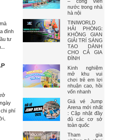
– công viên
nước trong nhà
hà nội
TINIWORLD
ị mà
HẢI PHÒNG:
ia đình
KHÔNG GIAN
đầu tư
GIẢI TRÍ SÁNG
TẠO DÀNH
...
CHO CẢ GIA
ĐÌNH
ÁP
Kinh nghiệm
mở khu vui
chơi trẻ em lợi
nhuận cao, hồi
vốn nhanh
trở
Giá vé Jump
 ngày
Arena mới nhất
chi phí
: Cập nhật đầy
ời,
đủ các cơ sở
toàn quốc
Tham gia