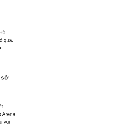
Hà
ỏ qua.
p
 sở
̣t
mp Arena
u vui