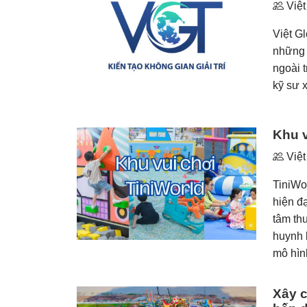
Việt
Việt G
những t
ngoài t
kỹ sư 
Khu v
Việt
TiniWo
hiện đạ
tâm th
huynh 
mô hình
Xây c