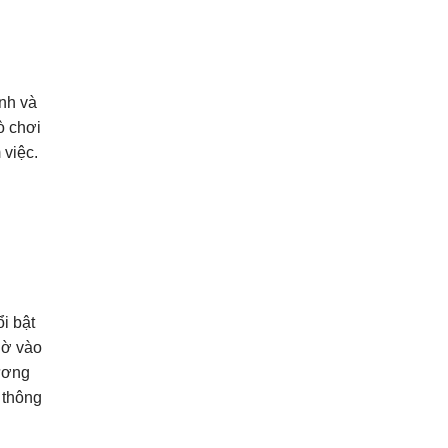
nh và
ò chơi
 việc.
i bật
hờ vào
hương
 thông