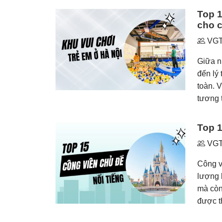
Top 10
cho c
VGT
Giữa n
đến lý
toàn. V
tương t
Top 15
VGT
Công viê
lượng 
mà còn
được th