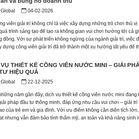
dẫn và bùng nổ doanh thu
 Global
04-02-2026
g viên giải trí không chỉ là việc xây dựng những trò chơi thú v
quá trình sáng tạo để tạo ra không gian vui chơi hướng tới cả g
g đồng. Với sự phát triển không ngừng của ngành giải trí, việc 
 dựng công viên giải trí đã trở thành một xu hướng tất yếu để th
 VỤ THIẾT KẾ CÔNG VIÊN NƯỚC MINI – GIẢI PH
TƯ HIỆU QUẢ
 Global
22-12-2025
những năm gần đây, dịch vụ thiết kế công viên nước mini đang 
iải pháp đầu tư thông minh, đáp ứng nhu cầu vui chơi – giải trí
ao của trẻ em và gia đình. Với ưu điểm không cần diện tích lớn, 
oạt nhưng vẫn đảm bảo tính thẩm mỹ, an toàn và khả năng sinh l