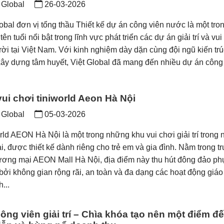
 Global
26-03-2026
lobal đơn vị tổng thầu Thiết kế dự án công viên nước là một tro
ên tuổi nổi bật trong lĩnh vực phát triển các dự án giải trí và vui
rời tại Việt Nam. Với kinh nghiệm dày dặn cùng đội ngũ kiến trú
xây dựng tâm huyết, Việt Global đã mang đến nhiều dự án công v
ui chơi tiniworld Aeon Hà Nội
 Global
05-03-2026
rld AEON Hà Nội là một trong những khu vui chơi giải trí trong 
i, được thiết kế dành riêng cho trẻ em và gia đình. Nằm trong t
ương mại AEON Mall Hà Nội, địa điểm này thu hút đông đảo ph
bởi không gian rộng rãi, an toàn và đa dạng các hoạt động giáo t
...
ông viên giải trí – Chìa khóa tạo nên một điểm đ