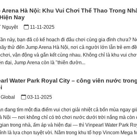
Arena Hà Nội: Khu Vui Chơi Thể Thao Trong Nha
 Hiện Nay
 Nguyệt
11-11-2025
uần này, bạn đã có kế hoạch đi đâu chơi cùng gia đình chưa? N
ãy thử đến Jump Arena Hà Nội, nơi cả người lớn lẫn trẻ em đề
i chơi, vận động và gắn kết cùng nhau. Không chỉ là khu vui chơ
ện đại, Jump Arena còn là "thiên đườn...
arl Water Park Royal City – công viên nước tron
i
 Global
03-11-2025
n đang tìm một địa điểm vui chơi giải nhiệt cả bốn mùa ngay g
à Nội — nơi không chỉ có trò chơi nước dưới trời nắng mà còn 
gian trong nhà, ấm áp và hiện đại — thì Vinpearl Water Park Ro
hính là lựa chọn tuyệt vời. Nằm trong khu tổ hợp Vincom Mega M