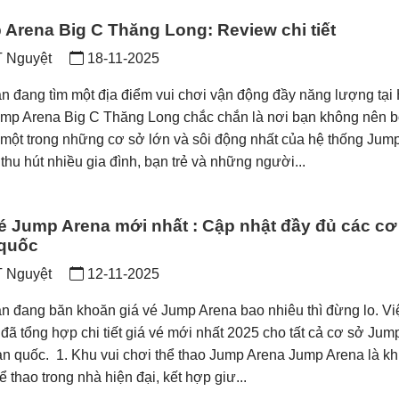
Arena Big C Thăng Long: Review chi tiết
 Nguyệt
18-11-2025
̣n đang tìm một địa điểm vui chơi vận động đầy năng lượng tại 
ump Arena Big C Thăng Long chắc chắn là nơi bạn không nên b
 một trong những cơ sở lớn và sôi động nhất của hệ thống Jum
hu hút nhiều gia đình, bạn trẻ và những người...
é Jump Arena mới nhất : Cập nhật đầy đủ các cơ
 quốc
 Nguyệt
12-11-2025
̣n đang băn khoăn giá vé Jump Arena bao nhiêu thì đừng lo. Viê
đã tổng hợp chi tiết giá vé mới nhất 2025 cho tất cả cơ sở Ju
àn quốc. 1. Khu vui chơi thể thao Jump Arena Jump Arena là kh
̉ thao trong nhà hiện đại, kết hợp giư...