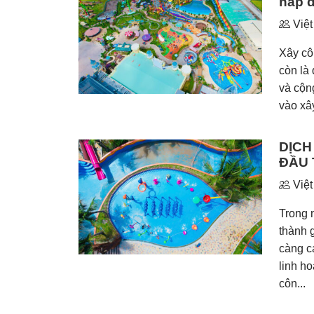
hấp 
Việt
Xây côn
còn là 
và cộn
vào xây
DỊCH
ĐẦU 
Việt
Trong 
thành g
càng c
linh h
côn...