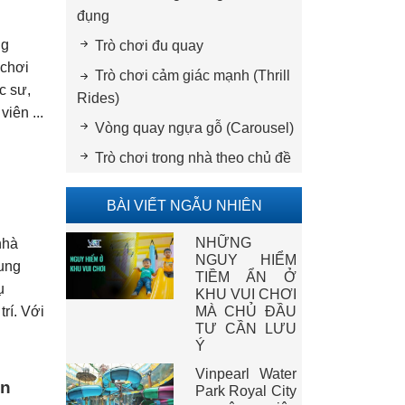
đụng
ng
Trò chơi đu quay
 chơi
Trò chơi cảm giác mạnh (Thrill
c sư,
Rides)
iên ...
Vòng quay ngựa gỗ (Carousel)
Trò chơi trong nhà theo chủ đề
BÀI VIẾT NGẪU NHIÊN
NHỮNG
nhà
NGUY HIỂM
rung
TIỀM ẨN Ở
ụ
KHU VUI CHƠI
rí. Với
MÀ CHỦ ĐẦU
TƯ CẦN LƯU
Ý
Vinpearl Water
ến
Park Royal City