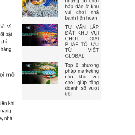
những trò chơi
hấp dẫn ở khu
vui chơi nhà
banh liên hoàn
hỏ. Vì
TƯ VẤN LẮP
ĐẶT KHU VUI
ổi bật
CHƠI: GIẢI
 chỉ
PHÁP TỐI ƯU
h hàng
TỪ VIỆT
GLOBAL
Top 6 phương
pháp marketing
ọi mô
cho khu vui
chơi giúp tăng
doanh số vượt
trội
tiên khi
ả năng
e, nhà