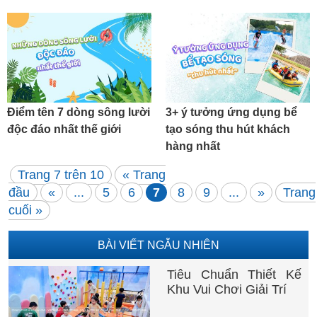
Điểm tên 7 dòng sông lười
3+ ý tưởng ứng dụng bể
độc đáo nhất thế giới
tạo sóng thu hút khách
hàng nhất
Trang 7 trên 10
« Trang
đầu
«
...
5
6
7
8
9
...
»
Trang
cuối »
BÀI VIẾT NGẪU NHIÊN
Tiêu Chuẩn Thiết Kế
Khu Vui Chơi Giải Trí